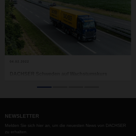
04.02.2022
DACHSER Schweden auf Wachstumskurs
Das Geschäft von DACHSER Schweden entwickelt sich
positiv: Mit der Eröffnung eines neuen Vertriebsbüros in
Örebro baut der Logistikdienstleister seine Präsenz in
Mittelschweden aus. Zudem wurde Carl-Johan Westas zum
neuen Country Manager Sweden European Logistics
ernannt, um das DACHSER-Managementteam in der
NEWSLETTER
Region Nordic zu stärken.
Melden Sie sich hier an, um die neuesten News von DACHSER
zu erhalten.