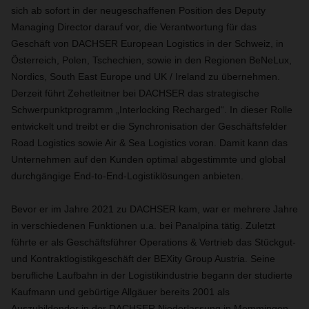
sich ab sofort in der neugeschaffenen Position des Deputy
Managing Director darauf vor, die Verantwortung für das
Geschäft von DACHSER European Logistics in der Schweiz, in
Österreich, Polen, Tschechien, sowie in den Regionen BeNeLux,
Nordics, South East Europe und UK / Ireland zu übernehmen.
Derzeit führt Zehetleitner bei DACHSER das strategische
Schwerpunktprogramm „Interlocking Recharged“. In dieser Rolle
entwickelt und treibt er die Synchronisation der Geschäftsfelder
Road Logistics sowie Air & Sea Logistics voran. Damit kann das
Unternehmen auf den Kunden optimal abgestimmte und global
durchgängige End-to-End-Logistiklösungen anbieten.
Bevor er im Jahre 2021 zu DACHSER kam, war er mehrere Jahre
in verschiedenen Funktionen u.a. bei Panalpina tätig. Zuletzt
führte er als Geschäftsführer Operations & Vertrieb das Stückgut-
und Kontraktlogistikgeschäft der BEXity Group Austria. Seine
berufliche Laufbahn in der Logistikindustrie begann der studierte
Kaufmann und gebürtige Allgäuer bereits 2001 als
Auszubildender in der DACHSER Niederlassung in Memmingen.