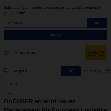
Select a different country, or region, to see specific content for
your location!
Germany
OK
Change
MEDIAROOM
Merkliste
(0)
Zurück
27.06.2025
DACHSER ernennt neues
Management für European Logistics