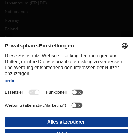
Luxembourg
(
FR
DE
)
Netherlands
Norway
Poland
Portugal
Romania
Slovakia
Spain
Sweden
Switzerland
(
DE
FR
)
Turkey
OCEANIA
Australia
New Zealand