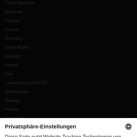
Czech Republic
Denmark
Finland
France
Germany
Great Britain
Hungary
Ireland
Italy
Luxembourg
(
FR
DE
)
Netherlands
Norway
Poland
Portugal
Romania
Slovakia