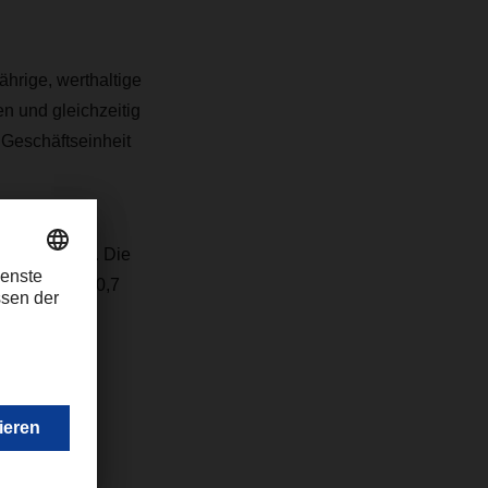
hrige, werthaltige
n und gleichzeitig
 Geschäftseinheit
exander Tonn. Die
2021 rund 30,7
com