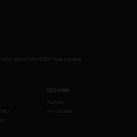
formation about DACHSER from a global
OCEANIA
Australia
NL
)
New Zealand
lic