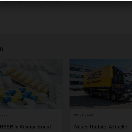
en
.2022
09.04.2020
SER in Atlanta erneut
Neues Update: Aktuelle