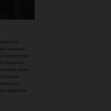
Laufbahn im
ufen umspannt.
en wechselte der
en Standort zu
n letzten Jahren
as European
tritt er als
eiten gegenüber