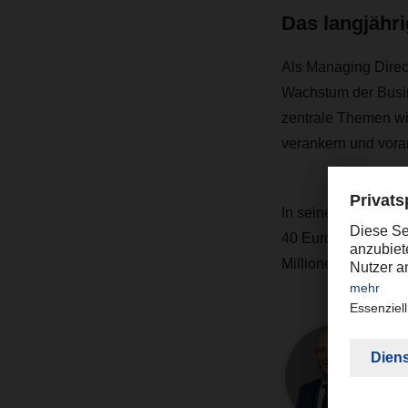
Das langjähri
Als Managing Direct
Wachstum der Busin
zentrale Themen wi
verankern und vora
In seiner neuen Pos
40 European Logis
Millionen Sendunge