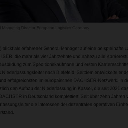
rd Managing Director European Logistics Germany
 blickt als
erfahrener General Manager
auf eine beispielhafte 
R, die mehr als vier Jahrzehnte und nahezu alle Karrierest
ausbildung zum Speditionskaufmann und ersten Karriereschritt
s Niederlassungsleiter nach Bielefeld. Seitdem entwickelte er d
und erfolgreichsten im europäischen DACHSER-Netzwerk. In de
ätzlich den Aufbau der Niederlassung in Kassel, die seit 2021 d
DACHSER in Deutschland komplettiert. Seit über zehn Jahren ver
lassungsleiter die Interessen der dezentralen operativen Einh
stand.