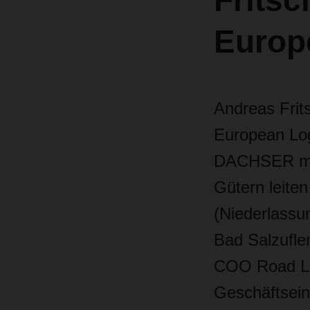
Frits
Europ
Andreas Frit
European Log
DACHSER mit 
Gütern leite
(Niederlassun
Bad Salzufle
COO Road Log
Geschäftsein