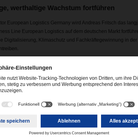
ge, werthaltige Wachstum fortführen
or European Logistics Germany wird Andreas Fritsch das langjä
ess Line European Logistics auf dem deutschen Markt fortführe
e Digitalisierung, Klimaschutz und Fachkräftegewinnung in der
ntreiben.
ition berichtet Andreas Fritsch an den COO Road Logistics, Al
tics-Niederlassungen von DACHSER in Deutschland bewegten 
n mit einem Gewicht von 15,0 Millionen Tonnen.
Kontakt
Christian Weber
+49 831 5916-1425
Corporate Public Relations
christian.weber@dachser.