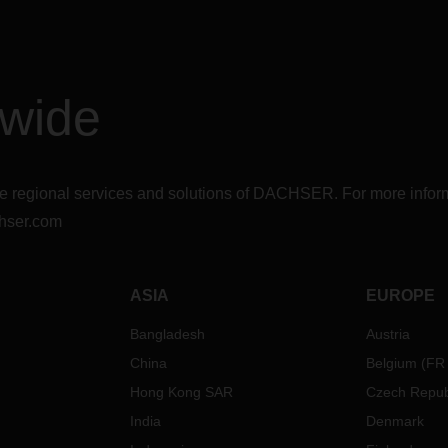
dwide
r the regional services and solutions of DACHSER. For more in
hser.com
ASIA
EUROPE
Bangladesh
Austria
China
Belgium
(
FR
Hong Kong SAR
Czech Repub
India
Denmark