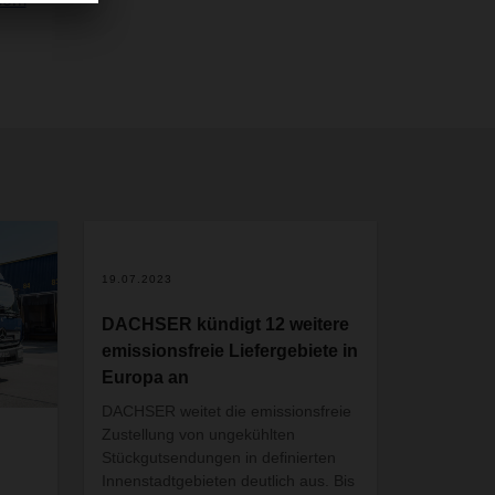
2
19.07.2023
DACHSER kündigt 12 weitere
emissionsfreie Liefergebiete in
Europa an
DACHSER weitet die emissionsfreie
Zustellung von ungekühlten
Stückgutsendungen in definierten
Innenstadtgebieten deutlich aus. Bis