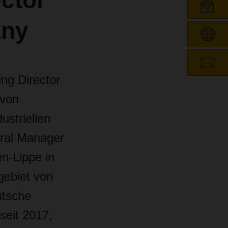
ctor
any
ng Director
 von
striellen
eral Manager
n-Lippe in
gebiet von
utsche
seit 2017,