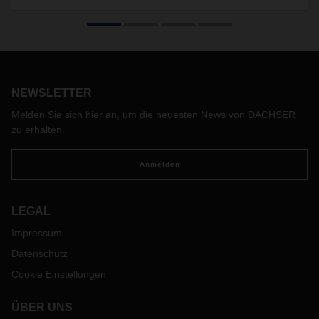
Zum 1. Januar wechseln DACHSER CEO Bernhard Simon
und Michael Schilling, COO Road Logistics, in den
Verwaltungsrat des Familienunternehmens. Sie hinterlassen
dem neuen Vorstandsteam um Burkhard Eling ein
hochgradig stabiles und krisenfestes Unternehmen.
Bernhard Simon über die Veränderungen an der
NEWSLETTER
Führungsspitze von DACHSER.
Melden Sie sich hier an, um die neuesten News von DACHSER
zu erhalten.
Anmelden
LEGAL
Impressum
Datenschutz
Cookie Einstellungen
ÜBER UNS