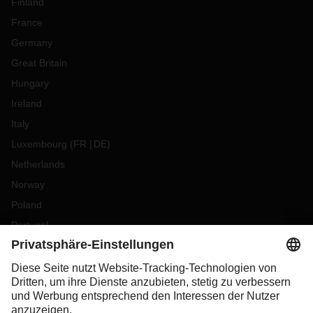
Finland
France
Germany
Great Britain
Hungary
Ireland
Italy
Luxembourg
(
FR
DE
)
Netherlands
Norway
Poland
Portugal
Romania
Slovakia
Spain
Sweden