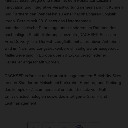
Klimaschutzstrategie und treibt mit dem Fokus auf Effizienz,
Innovation und integrative Verantwortung gemeinsam mit Kunden
und Partnern den Wandel hin zu einer nachhaltigeren Logistik
voran. Bereits seit 2018 setzt das Unternehmen
batterieelektrische Fahrzeuge unter anderem im Rahmen des
nachhaltigen Stadtbelieferungskonzepts „DACHSER Emission-
Free Delivery“ ein. Die Fahrzeugflotte mit alternativen Antrieben
wird im Nah- und Langstreckenbereich stetig weiter ausgebaut.
Mittlerweile sind in Europa über 70 E-Lkw verschiedener
Hersteller angeschafft worden.
DACHSER erforscht und erprobt in sogenannten E-Mobility Sites
an den Standorten Malsch bei Karlsruhe, Hamburg und Freiburg
das komplexe Zusammenspiel und den Einsatz von Null-
Emissionstechnologien sowie das intelligente Strom- und
Lastmanagement.