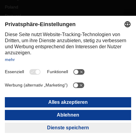
Poland
Portugal
Romania
Slovakia
Spain
Sweden
Switzerland
(
DE
FR
)
Turkey
OCEANIA
Australia
New Zealand