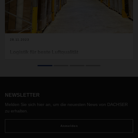
28.11.2023
Logistik für beste Luftqualität
Klimageräte, Wärmepumpen oder Luftreiniger -
Technologien für die Luftqualität in Innenräumen finden sich
in Privathäusern und Gewerbeimmobilien. Der japanische
Hersteller Daikin setzt bei der Logistik seiner Geräte bereits
seit über fünf Jahren auf DACHSER. Jetzt hat die
Zusammenarbeit zwischen den beiden Unternehmen die
NEWSLETTER
nächste Stufe erreicht - mit einem neuen Warehouse-
Melden Sie sich hier an, um die neuesten News von DACHSER
Standort im bayerischen Ingolstadt.
zu erhalten.
Anmelden