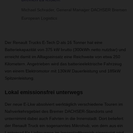
Michael Schrader, General Manager DACHSER Bremen
European Logistics
Der Renault Trucks E-Tech D als 16 Tonner hat eine
Batteriekapazität von 375 kW brutto (300kWh netto nutzbar) und
erreicht damit im Alltagseinsatz eine Reichweite von etwa 250
Kilometern. Angetrieben wird das batterieelektrische Fahrzeug
von einem Elektromotor mit 130kW Dauerleistung und 185kW
Spitzenleistung.
Lokal emissionsfrei unterwegs
Der neue E-Lkw absolviert werktäglich verschiedene Touren im
Nahverkehrsgebiet des Bremer DACHSER-Standorts und
unternimmt dabei auch Fahrten in die Innenstadt. Dort beliefert
der Renault Truck ein sogenanntes Mikrohub, von dem aus ein
Lastenrad für Lieferungen im Innenstadtbereich eingesetzt wird.