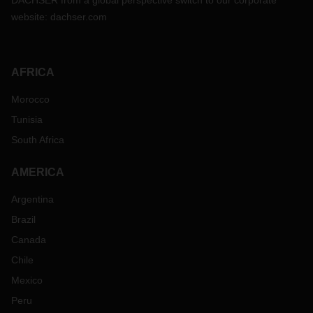
DACHSER from a global perspective switch to our corporate
website:
dachser.com
AFRICA
Morocco
Tunisia
South Africa
AMERICA
Argentina
Brazil
Canada
Chile
Mexico
Peru