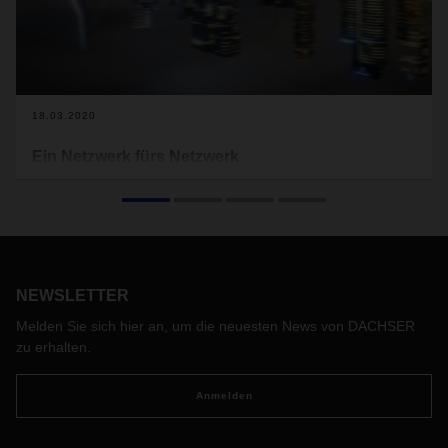
18.03.2020
Ein Netzwerk fürs Netzwerk
Für die weltweite Logistik gehört Benelux zu den
Schlüsselregionen. Ein dichtes Verkehrsnetz samt globaler
Anbindung bietet ideale Voraussetzungen für integrierte
Supply Chains.
NEWSLETTER
Melden Sie sich hier an, um die neuesten News von DACHSER
zu erhalten.
Anmelden