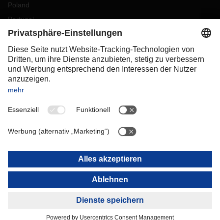
Poland
Portugal
Romania
Slovakia
Spain
Sweden
Switzerland
(
DE
FR
)
Turkey
OCEANIA
Australia
New Zealand