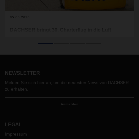
05.05.2020
DACHSER bringt 30. Charterflug in die Luft
Seit Beginn der Corona-Krise Ende Februar hat DACHSER
Air & Sea Logistics 30 Flugzeuge gechartert und insgesamt
über 60 Millionen Atemschutzmasken sowie medizinische
Artikel wie persönliche Schutzausrüstung und
Schutzhandschuhe für seine Kunden transportiert. Ende
April organisierte DACHSER erstmalig in der
NEWSLETTER
Unternehmensgeschichte acht Charterflüge in einer Woche,
Melden Sie sich hier an, um die neuesten News von DACHSER
darunter drei Flüge auf der Strecke Hong Kong – Los
zu erhalten.
Angeles
.
Anmelden
LEGAL
Impressum