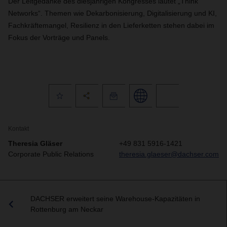
Der Leitgedanke des diesjährigen Kongresses lautet „Think
Networks“. Themen wie Dekarbonisierung, Digitalisierung und KI,
Fachkräftemangel, Resilienz in den Lieferketten stehen dabei im
Fokus der Vorträge und Panels.
Kontakt
Theresia Gläser
+49 831 5916-1421
Corporate Public Relations
theresia.glaeser@dachser.com
DACHSER erweitert seine Warehouse-Kapazitäten in
Rottenburg am Neckar