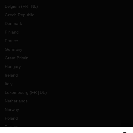
Belgium
(
FR
NL
)
Czech Republic
Denmark
Finland
France
Germany
Great Britain
Hungary
Ireland
Italy
Luxembourg
(
FR
DE
)
Netherlands
Norway
Poland
Portugal