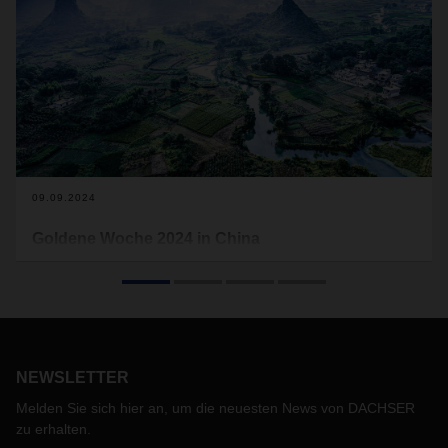
09.09.2024
Goldene Woche 2024 in China
Vom 01. bis 07. Oktober 2024 werden die meisten
Unternehmen und Fabriken in China aufgrund des
Nationalfeiertags Goldene Woche geschlossen sein. Als eine
der größten Volkswirtschaften der Welt kann diese längere
Schließzeit erhebliche Auswirkungen auf die globalen
Lieferketten haben. Es ist daher ratsam, frühzeitig
NEWSLETTER
Maßnahmen zu ergreifen, um mögliche Störungen zu
Melden Sie sich hier an, um die neuesten News von DACHSER
minimieren.
zu erhalten.