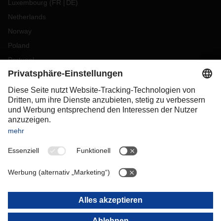
Luxembourg
(
FR
DE
)
Netherlands
Norway
Poland
Portugal
Romania
Slovakia
Spain
Sweden
Switzerland
(
DE
FR
)
Turkey
OCEANIA
Australia
New Zealand