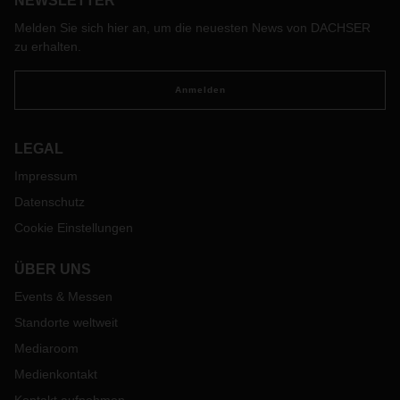
NEWSLETTER
Tochterunternehmen, das sich damit beschäftigt,
Fahrpersonal zu gewinnen, zu qualifizieren und langfristig zu
Melden Sie sich hier an, um die neuesten News von DACHSER
binden. Managing Director Hendrik Jansen leitet die Initiative
zu erhalten.
seit Anfang an.
Anmelden
LEGAL
Impressum
Datenschutz
Cookie Einstellungen
ÜBER UNS
Events & Messen
Standorte weltweit
Mediaroom
Medienkontakt