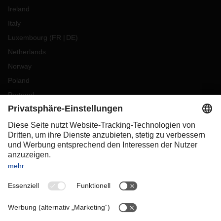
Ireland
Italy
Luxembourg
(
FR
DE
)
Netherlands
Norway
Poland
Portugal
Romania
Slovakia
Spain
Sweden
Switzerland
(
DE
FR
)
Turkey
OCEANIA