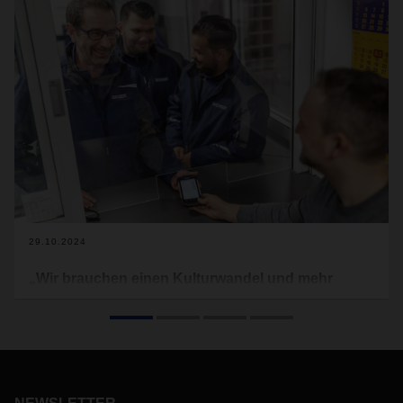
29.10.2024
„Wir brauchen einen Kulturwandel und mehr
Wertschätzung“
Rezepte gegen den Fahrermangel sind gefragt. Als
strukturelles Problem ist er einer der limitierenden Faktoren
der Logistik– in Deutschland, Europa und der Welt.
DACHSER gründete vor zehn Jahren ein