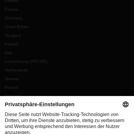
Finland
France
Germany
Great Britain
Hungary
Ireland
Italy
Luxembourg
(
FR
DE
)
Netherlands
Norway
Poland
Portugal
Romania
Slovakia
Spain
Sweden