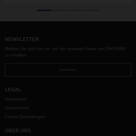
DACHSER und FERCAM verbindet eine langjährige
Partnerschaft. Das Familienunternehmen aus Bozen wickelt
seit 2003 die Distribution aller Stückgutsendungen mit
Industrie- und Konsumgütern aus dem europäischen
DACHSER-Netz in Italien ab und speist entsprechende
Sendungen aus Italien in dieses Netz ein. Beide
NEWSLETTER
Unternehmen haben viel gemeinsam – das gilt auch für die
Melden Sie sich hier an, um die neuesten News von DACHSER
Unternehmensgeschichte.
zu erhalten.
Anmelden
LEGAL
Impressum
Datenschutz
Cookie Einstellungen
ÜBER UNS