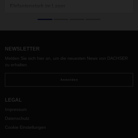
Elefantenstark im Lager
Die Automatisierung schreitet voran, dennoch gibt es gerade
im Warehouse viele körperliche Tätigkeiten. Immer wieder
muss Ware per Hand ausgeladen oder umgepackt werden.
Um die Gesundheit der Mitarbeiter und Mitarbeiterinnen zu
schützen, kommt bei DACHSER jetzt innovative Technik zum
Einsatz.
NEWSLETTER
Melden Sie sich hier an, um die neuesten News von DACHSER
zu erhalten.
Anmelden
LEGAL
Impressum
Datenschutz
Cookie Einstellungen