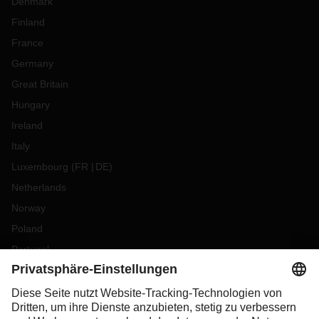
Denmark
Finland
France
Germany
Great Britain
Hungary
Ireland
Italy
Luxembourg
(
FR
DE
)
Netherlands
Norway
Poland
Portugal
Romania
Slovakia
Spain