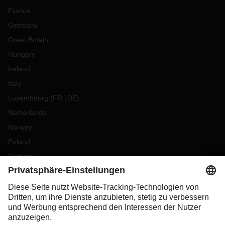
France
Germany
Great Britain
Hungary
Ireland
Italy
Luxembourg
(
FR
DE
)
Netherlands
Norway
Poland
Portugal
Romania
Slovakia
Spain
Sweden