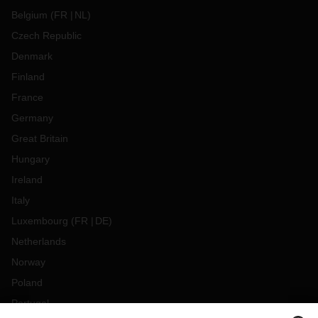
Belgium
(
FR
NL
)
Czech Republic
Denmark
Finland
France
Germany
Great Britain
Hungary
Ireland
Italy
Luxembourg
(
FR
DE
)
Netherlands
Norway
Poland
Portugal