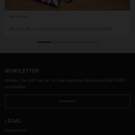
06.02.2020
Brexit: Nach dem Austritt ist vor dem Austritt
Nun ist es offiziell: Großbritannien hat die Europäische
Union verlassen, der Brexit ist Realität. Eine Übergangsfrist
bis Ende des Jahres bewahrt Wirtschaft und Logistik auf
beiden Seiten des Ärmelkanals momentan noch vor
größeren Auswirkungen. Was danach passiert, ist jedoch
noch nicht geregelt.
NEWSLETTER
Melden Sie sich hier an, um die neuesten News von DACHSER
zu erhalten.
Anmelden
LEGAL
Impressum