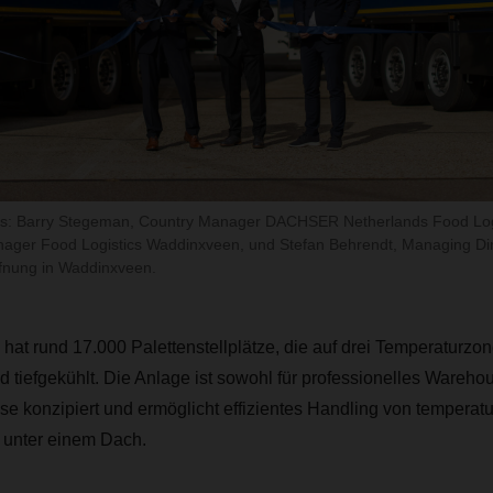
hts: Barry Stegeman, Country Manager DACHSER Netherlands Food Logi
ager Food Logistics Waddinxveen, und Stefan Behrendt, Managing Dire
öffnung in Waddinxveen.
t rund 17.000 Palettenstellplätze, die auf drei Temperaturzonen
d tiefgekühlt. Die Anlage ist sowohl für professionelles Warehou
e konzipiert und ermöglicht effizientes Handling von temperat
 unter einem Dach.