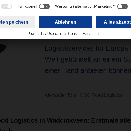
“Waddinxveen ist ein Parade
dafür, wie wir unseren Kun
Logistikservices für Europa 
Welt gebündelt an einem St
einer Hand anbieten können
Alexander Tonn, COO Road Logistics
 Logistics in Waddinxveen: Erstmals alle
Dach