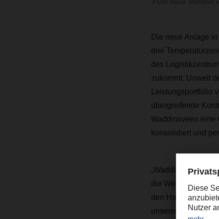
Der neue Standort 
Die neue Anlage in 
drei Temperaturzone
des Logistikzentr
zukommt. Unweit de
Leistungsportfolio
übergreifende Kontra
Waddinxveen eine C
konsolidiert und per
„Waddinxveen ist ei
die Welt gebündelt
den Hallen schaffe
unserer Business L