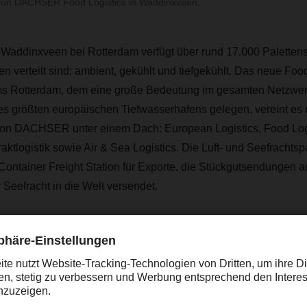
von DACHSER Food Logistics in Waddinxveen.
Waddinxveen bei Rotterdam verfügt über rund 17.000 Palettenste
n verteilt sind: ambient, gekühlt und tiefgekühlt. Das neue Foo
ums Rotterdam, dem eine große Bedeutung im gesamten Netz
s größten europäischen Tiefwasserhafens gelegen, vereint es
 von DACHSER unter einem Dach: European Logistics, Food Logi
ktlogistik sowie Air & Sea Logistics. Die Luft- und Seefrachtspa
ontainer Freight Station für Exporte, die Stückgutsendungen 
 Seefracht in die Welt versendet.
n Paradebeispiel dafür, wie wir unseren Kunden Logistikservic
 an einem Standort aus einer Hand anbieten können. Die kurz
n ideale Voraussetzungen für eine integrierte und übergreifen
ines,” sagt Alexander Tonn, COO Road Logistics.