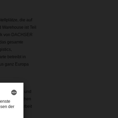
llplätze, die auf
d Warehouse ist Teil
werk von DACHSER
 das gesamte
stics,
rte betreibt in
aus ganz Europa
es für Europa und
en Wege zwischen
de Zusammenarbeit