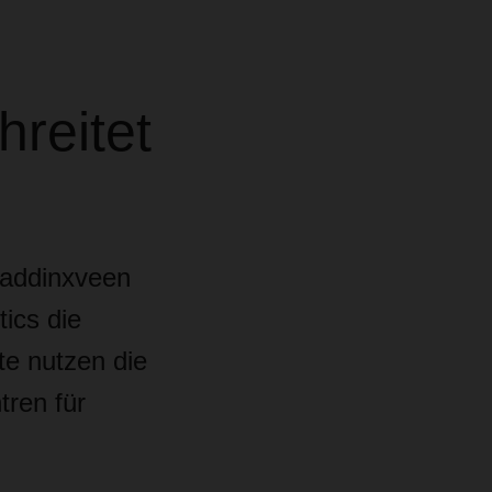
hreitet
Waddinxveen
ics die
te nutzen die
ren für