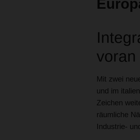
Euro
Integr
voran
Mit zwei neu
und im itali
Zeichen weit
räumliche N
Industrie- u