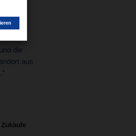
beispiel
den
und die
andort aus
.”
 Zukäufe