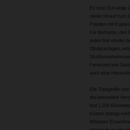
Es sind 314 lange 
steiler hinauf zum
Paletten mit Espres
Für Bernardo, den 
jedes Mal wieder be
Obstplantagen, wil
Straßenverkehrsver
Ferienzeit viel Ged
auch eine Herausfo
Die Topografie und 
die besondere Herau
fast 1.200 Kilomet
Küsten beträgt rund
Millionen Einwohner
lebt heute in urba