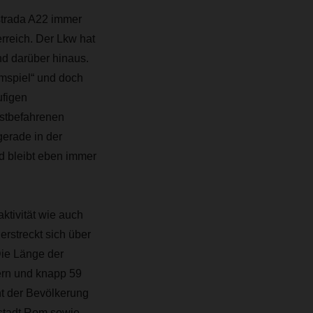
strada A22 immer
rreich. Der Lkw hat
nd darüber hinaus.
imspiel“ und doch
ufigen
istbefahrenen
gerade in der
nd bleibt eben immer
ktivität wie auch
erstreckt sich über
Die Länge der
ern und knapp 59
nt der Bevölkerung
tstadt Rom sowie