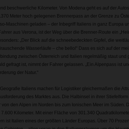
und beschwerliche Kilometer. Von Modena geht es auf der Auto
 1.370 Meter hoch gelegenen Brennerpass an der Grenze zu Öste
so-Maschinen geladen – der Inbegriff Italiens in ganz Europa u
Fahrer aus Verona, ist der Weg über die Brenner-Route ein „He
sonders: „Der Blick auf die schneebedeckten Gipfel, die weitlä
drauschende Wasserläufe – che bello!“ Dass es sich auf der me
bindung zwischen Österreich und Italien regelmäßig staut und 
uld gefragt ist, nimmt der Fahrer gelassen. „Ein Alpenpass ist u
rderung der Natur.“
Geografie Italiens machen für Logistiker gleichermaßen die Attra
sforderung des Marktes aus. Die Halbinsel in ihrer Stiefelform 
er von den Alpen im Norden bis zum Ionischen Meer im Süden. 
 7.600 Kilometer. Mit einer Fläche von 301.340 Quadratkilomet
n ist Italien eines der größten Länder Europas. Über 70 Proze
nen Gebieten – allen voran in den Ballungsräumen um die Haup