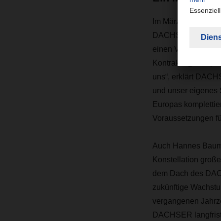
Im März 2024 errei
DACHSER & FERCAM 
einen Vertrag unte
Kontraktlogistikspa
uns“, erklärt DACH
und unser eigenes 
Europas komplettier
Voraussetzungen fü
Auch Hannes Baumga
Konstellation große
dem Dach des DACHS
zukünftige Wachstum
vergangenen Jahrz
DACHSER langfristi