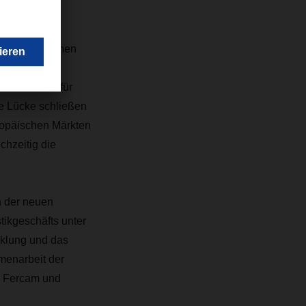
ernehmen
ide Unternehmen
Meilenstein für
te Lücke schließen
uropäischen Märkten
chzeitig die
n der neuen
tikgeschäfts unter
cklung und das
menarbeit der
n Fercam und