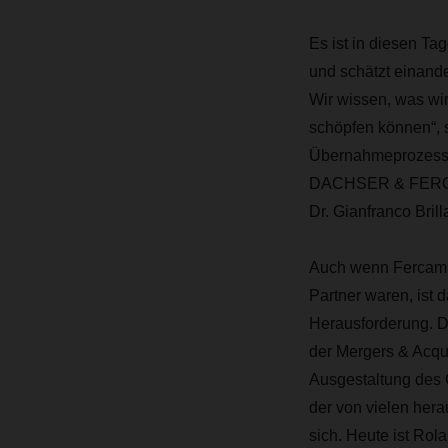
Es ist in diesen T
und schätzt einand
Wir wissen, was wi
schöpfen können“,
Übernahmeprozess v
DACHSER & FERCAM I
Dr. Gianfranco Brill
Auch wenn Fercam u
Partner waren, is
Herausforderung. D
der Mergers & Acqu
Ausgestaltung des 
der von vielen hera
sich. Heute ist Rol