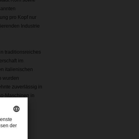
nannten
tung pro Kopf nur
ierenden Industrie
 traditionsreiches
erschaft im
n italienischen
So wurden
nte zuverlässig in
sso-Maschinen in
, vielfach