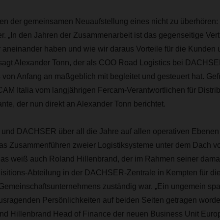
agen der gemeinsamen Neuaufstellung eines nicht zu überhören:
er. „In den Jahren der Zusammenarbeit ist das gegenseitige Ve
r aneinander haben und wie wir daraus Vorteile für die Kunden
 sagt Alexander Tonn, der als COO Road Logistics bei DACHS
on Anfang an maßgeblich mit begleitet und gesteuert hat. Gefü
talia vom langjährigen Fercam-Verantwortlichen für Distribu
ante, der nun direkt an Alexander Tonn berichtet.
nd DACHSER über all die Jahre auf allen operativen Ebenen 
t das Zusammenführen zweier Logistiksysteme unter dem Dach
as weiß auch Roland Hillenbrand, der im Rahmen seiner damali
isitions-Abteilung in der DACHSER-Zentrale in Kempten für d
Gemeinschaftsunternehmens zuständig war. „Ein ungemein sp
usragenden Persönlichkeiten auf beiden Seiten getragen worden
and Hillenbrand Head of Finance der neuen Business Unit Europe