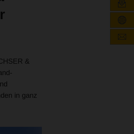
r
DACHSER &
and-
und
nden in ganz