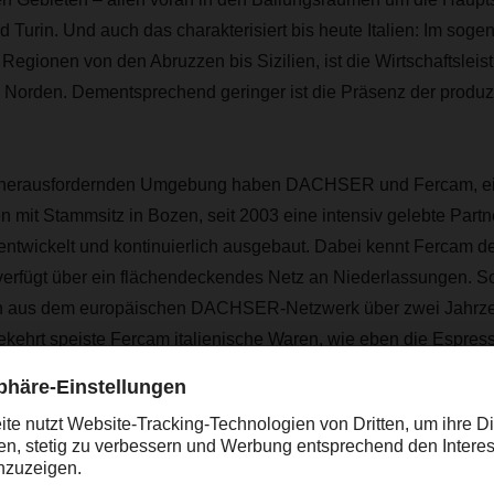
 Turin. Und auch das charakterisiert bis heute Italien: Im soge
Regionen von den Abruzzen bis Sizilien, ist die Wirtschaftsleis
m Norden. Dementsprechend geringer ist die Präsenz der produz
ch herausfordernden Umgebung haben DACHSER und Fercam, ein
 mit Stammsitz in Bozen, seit 2003 eine intensiv gelebte Partn
ntwickelt und kontinuierlich ausgebaut. Dabei kennt Fercam de
verfügt über ein flächendeckendes Netz an Niederlassungen. 
 aus dem europäischen DACHSER-Netzwerk über zwei Jahrzeh
mgekehrt speiste Fercam italienische Waren, wie eben die Espre
das europaweite Netzwerk von DACHSER ein – ein eingespieltes
n Netzwerkpartnern.
ein für DACHSER und Fercam