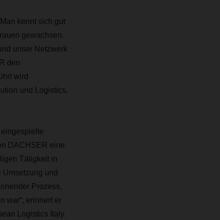
 Man kennt sich gut
rtrauen gewachsen.
 und unser Netzwerk
ER den
hrt wird
tion und Logistics,
eingespielte
 von DACHSER eine
gen Tätigkeit in
ie Umsetzung und
annender Prozess,
 war“, erinnert er
an Logistics Italy.