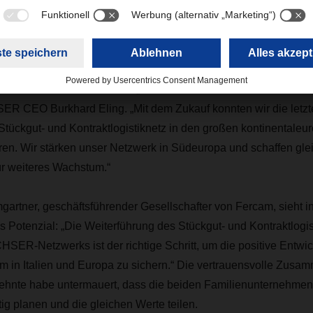
chte die Partnerschaft ein neues Level: Das Gemeinschaftsunt
Italia S.r.l. wurde aus der Taufe gehoben. Zuvor hatten be
rzeichnet, nach dem DACHSER 80 Prozent der Stückgut- und
rten von Fercam übernahm. „Dieser Schritt war ein bedeutender 
SER CEO Burkhard Eling. „Mit dem Zukauf konnten wir die letz
Stückgut- und Kontraktlogistiknetz in den großen kontinentale
en. Wir stärken unser Netzwerk in Südeuropa und schaffen glei
r weiteres Wachstum.“
rtner, geschäftsführender Gesellschafter von Fercam, sieht i
s Potenzial: „Die Weiterführung des Stückgut- und Kontraktlogis
ER-Netzwerks ist der richtige Schritt, um die positive Entwi
 in Italien und Europa zu sichern.“ Die vertrauensvolle Zusam
ehnte habe untermauert, dass die beiden Familienunternehme
g planen und die gleichen Werte teilen.