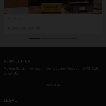
18.08.2022
Ausdauer gewinnt
Die Pandemie macht die Abfertigungsprozesse in der
Logistik komplexer, vor allem in der Seefracht. Als Ocean
Freight LCL Manager Asia Pacific sieht Carolin Choy die
Herausforderungen jedoch als Chance. Dabei hilft ihr auch
ein Hobby.
NEWSLETTER
Melden Sie sich hier an, um die neuesten News von DACHSER
zu erhalten.
Anmelden
LEGAL