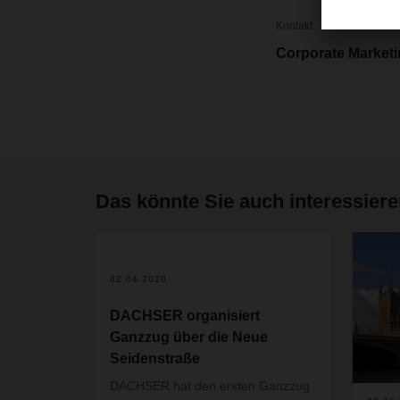
Kontakt
Corporate Market
Das könnte Sie auch interessier
02.04.2020
DACHSER organisiert
Ganzzug über die Neue
Seidenstraße
DACHSER hat den ersten Ganzzug