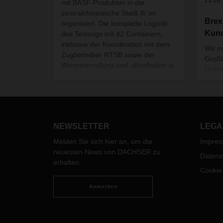
23.09
mit BASF-Produkten in die
zentralchinesische Stadt Xi´an
Brex
organisiert. Die komplette Logistik
Kun
des Testzugs mit 42 Containern,
inklusive der Koordination mit dem
Wir m
Zugbetreiber RTSB sowie der
Großb
Warenverzollung und -distribution in
Union
China, vertraute BASF seinem
verlä
langjährigen Logistikdienstleister
und n
DACHSER an.
die m
könne
ander
NEWSLETTER
LEGA
Sendu
Melden Sie sich hier an, um die
Impre
Zollb
neuesten News von DACHSER zu
müsse
Datens
erhalten.
europ
Cookie
Verme
verst
Anmelden
Wir e
Versp
nicht