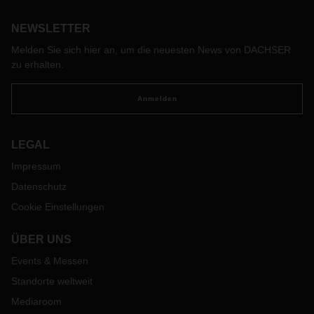
Spezialchemikalien. Sie alle spielen für Frankreich, dessen
NEWSLETTER
chemische Industrie nach Umsatz Platz zwei in Europa
belegt, eine wichtige Rolle. „Vive la chimie“ gilt auch für die
Melden Sie sich hier an, um die neuesten News von DACHSER
Branchenlösung DACHSER Chem-Logistics, die in diesem
zu erhalten.
Jahr ihr 10-jähriges Bestehen in Frankreich feiert, und sich
in dieser Zeit eine starke Position auf dem Markt der
Anmelden
Stückguttransporte für die französische chemische Industrie
erobert hat.
LEGAL
Impressum
Datenschutz
Cookie Einstellungen
ÜBER UNS
Events & Messen
Standorte weltweit
Mediaroom