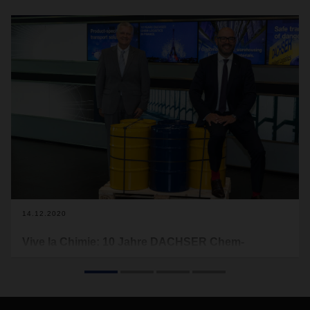
14.12.2020
Vive la Chimie: 10 Jahre DACHSER Chem-
Logistics in Frankreich
Chemische Produkte sind im Alltag allgegenwärtig: Seifen
und Waschmittel, Kosmetika, Farben und Tinten aber auch
Klebstoffe und Leime zählen dazu. Hinzu kommen Fein- und