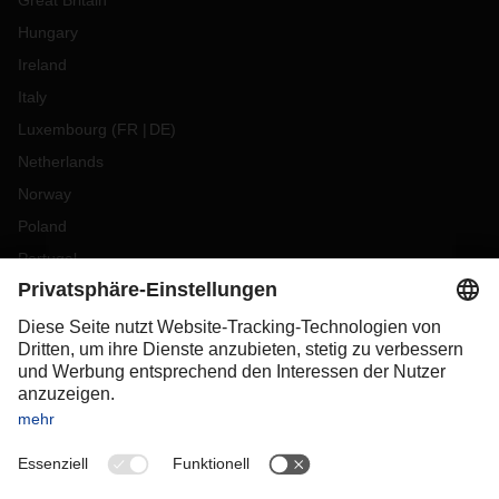
Great Britain
Hungary
Ireland
Italy
Luxembourg
(
FR
DE
)
Netherlands
Norway
Poland
Portugal
Romania
Slovakia
Spain
Sweden
Switzerland
(
DE
FR
)
Turkey