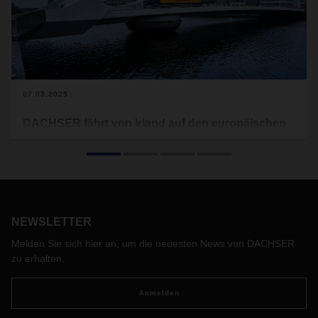
07.03.2025
DACHSER fährt von Irland auf den europäischen
Kontinent
DACHSER macht sich seine Zoll-Kompetenz und sein
führendes europäisches Stückgut-Netzwerk zunutze und
führt den neuen Service ‚Smart Landbridge Connect‘ ein.
Wie vor dem Brexit fährt der Logistiker damit jetzt wieder
von Irland über die britische Landbrücke nach
NEWSLETTER
Kontinentaleuropa. Im Vergleich zu Fährverbindungen bietet
Melden Sie sich hier an, um die neuesten News von DACHSER
diese Route mehr Flexibilität, kürzere Transitzeiten und
zu erhalten.
häufigere Abfahrten. Damit ist DACHSER der erste große
Logistikdienstleister, der diesen Pre-Brexit-Service wieder
Anmelden
aufleben lassen kann.