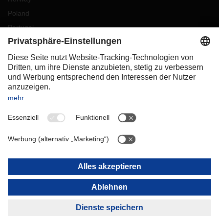
Poland
Portugal
Romania
Slovakia
Spain
Sweden
Switzerland
(
DE
FR
)
Turkey
OCEANIA
Australia
New Zealand