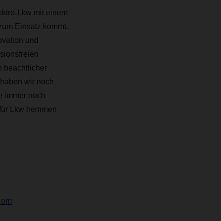
lektro-Lkw mit einem
zum Einsatz kommt.
ovation und
sionsfreien
 beachtlicher
 haben wir noch
ie immer noch
r für Lkw hemmen
com