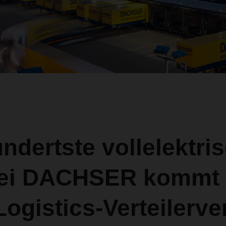
ndertste vollelektri
ei DACHSER kommt
ogistics-Verteilerve