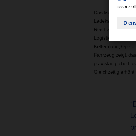
Das Modell entstam
Ladekapazität ausst
Reichweite von run
Logistics-Verteilun
Kellermann, Opera
Fahrzeug zeigt, das
praxistaugliche Lös
Gleichzeitig erhöht
“
L
p