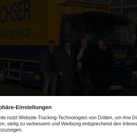
ts: Daniel Lewandowski, Team Leader Own Fleet & Delegate of the Tra
ristoph Kellermann, Operations Manager DACHSER Hamburg, Ralf 
burg, Marcel Osse, Customer Service Consultant, Volvo Trucks new