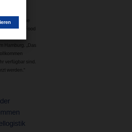
n 375 kWh
t dennoch eine
agestour der Food
agt Christoph
um Hamburg. „Das
 vollkommen
r verfügbar sind.
rzt werden.“
 der
kommen
llogistik