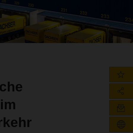
sche
 im
rkehr