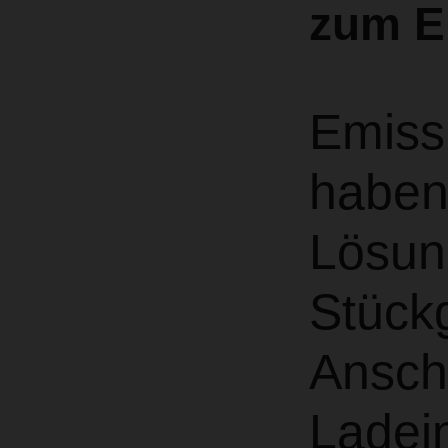
zum E
Emiss
haben 
Lösun
Stückg
Ansch
Ladein