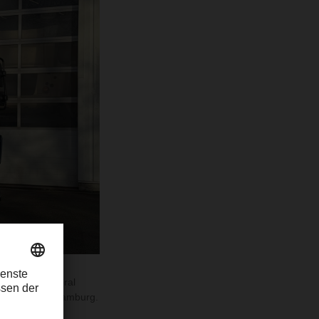
ffic Manager
Hansen, General
 car center Hamburg.