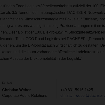
c für den Food Logistics-Verteilerverkehr ist offiziell der 100. E
ßer als 3,5 Tonnen, der im europäischen DACHSER-Netzwerk 
langfristigen Klimaschutzstrategie mit Fokus auf Effizienz, Inn
ortung war es uns wichtig, frühzeitig Praxiserfahrungen mit emis
en. Deshalb ist der 100. Elektro-Lkw im Stückgut-Netzwerk ein
 Alexander Tonn, COO Road Logistics bei DACHSER. „Dennoch
 gehen, um die E-Mobilität auch wirtschaftlich zu gestalten. D
kosten und die kaum vorhandene öffentliche Ladeinfrastruktu
schen Ausbau der Elektromobilität in der Logistik.“
Kontakt
Christian Weber
+49 831 5916-1425
Corporate Public Relations
christian.weber@dachser.