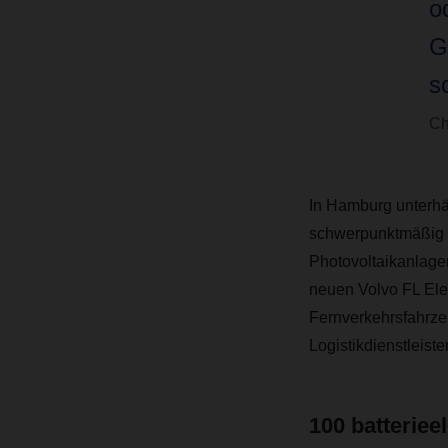
o
G
s
Ch
In Hamburg unterhäl
schwerpunktmäßig e
Photovoltaikanlagen
neuen Volvo FL Elect
Fernverkehrsfahrzeu
Logistikdienstleiste
100 batteriee