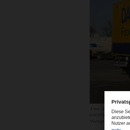
Von links nach rech
DACHSER Hamburg, Ch
Manager DACHSER Ham