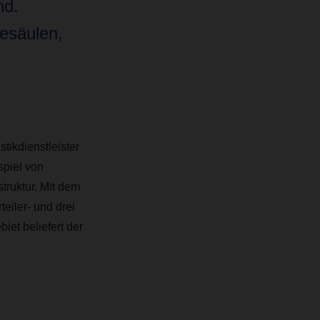
nd.
desäulen,
tikdienstleister
spiel von
truktur. Mit dem
teiler- und drei
et beliefert der