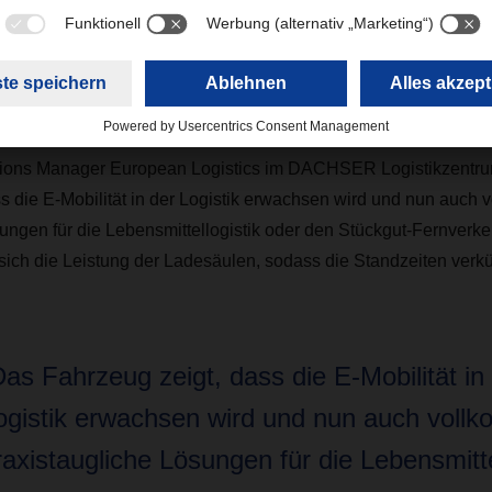
mt einer neuen Fahrzeuggeneration und ist mit einem Akku vo
attet. Dieser versorgt zuverlässig das Kühlaggregat und erlaub
d 300 Kilometern. „Mit dem E-Lkw können wir eine komplette T
g fahren und ein Diesel-Fahrzeug mit Kühlaggregat ersetzen“, s
tions Manager European Logistics im DACHSER Logistikzentr
s die E-Mobilität in der Logistik erwachsen wird und nun auch
ungen für die Lebensmittellogistik oder den Stückgut-Fernverkeh
 sich die Leistung der Ladesäulen, sodass die Standzeiten verkü
Das Fahrzeug zeigt, dass die E-Mobilität in
ogistik erwachsen wird und nun auch voll
raxistaugliche Lösungen für die Lebensmitte