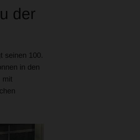
u der
t seinen 100.
onnen in den
 mit
schen