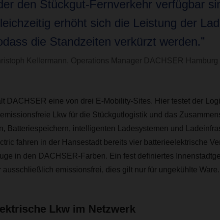
der den Stückgut-Fernverkehr verfügbar si
leichzeitig erhöht sich die Leistung der La
odass die Standzeiten verkürzt werden.”
ristoph Kellermann, Operations Manager DACHSER Hamburg
t DACHSER eine von drei E-Mobility-Sites. Hier testet der Logis
missionsfreie Lkw für die Stückgutlogistik und das Zusammen
, Batteriespeichern, intelligenten Ladesystemen und Ladeinfras
ric fahren in der Hansestadt bereits vier batterieelektrische Ver
ge in den DACHSER-Farben. Ein fest definiertes Innenstadtgebi
r ausschließlich emissionsfrei, dies gilt nur für ungekühlte Ware.
lektrische Lkw im Netzwerk