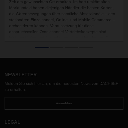
Zeit am gewünschten Ort erhalten. Im hart umkämpften
Marktumfeld haben diejenigen Händler die besten Karten,
die Warenbewegungen über sämtliche Absatzkanäle – den
stationären Einzelhandel, Online- und Mobile Commerce –
orchestrieren können. Voraussetzung für diese
anspruchsvollen Omnichannel-Vertriebskonzepte sind
leistungsfähige und flexibel anpassbare Lieferketten. Der
Logistikdienstleister DACHSER hat nun mit targo on-site fix
ein neues Produkt in ganz Europa eingeführt, das die
Omnichannel-Konzepte seiner Kunden stärkt und volle
Flexibilität beim Liefertermin ermöglicht.
NEWSLETTER
Melden Sie sich hier an, um die neuesten News von DACHSER
zu erhalten.
Anmelden
LEGAL