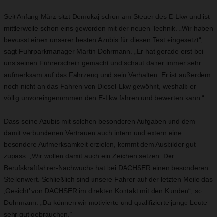
Seit Anfang März sitzt Demukaj schon am Steuer des E-Lkw und ist
mittlerweile schon eins geworden mit der neuen Technik. „Wir haben
bewusst einen unserer besten Azubis für diesen Test eingesetzt“,
sagt Fuhrparkmanager Martin Dohrmann. „Er hat gerade erst bei
uns seinen Führerschein gemacht und schaut daher immer sehr
aufmerksam auf das Fahrzeug und sein Verhalten. Er ist außerdem
noch nicht an das Fahren von Diesel-Lkw gewöhnt, weshalb er
völlig unvoreingenommen den E-Lkw fahren und bewerten kann.“
Dass seine Azubis mit solchen besonderen Aufgaben und dem
damit verbundenen Vertrauen auch intern und extern eine
besondere Aufmerksamkeit erzielen, kommt dem Ausbilder gut
zupass. „Wir wollen damit auch ein Zeichen setzen. Der
Berufskraftfahrer-Nachwuchs hat bei DACHSER einen besonderen
Stellenwert. Schließlich sind unsere Fahrer auf der letzten Meile das
‚Gesicht’ von DACHSER im direkten Kontakt mit den Kunden“, so
Dohrmann. „Da können wir motivierte und qualifizierte junge Leute
sehr gut gebrauchen.“