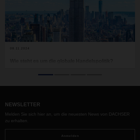
08.11.2024
Wie steht es um die globale Handelspolitik?
Die aktuelle geopolitische Lage ist von zunehmenden
Unsicherheiten und Abschottungstendenzen geprägt. Ist die
Globalisierung damit am Ende? Hat sich die Idee des
Freihandels und des Miteinanders auf den Märkten
überlebt? Und welche Rolle spielt Europa? Gedanken von
Burkhard Eling, CEO von DACHSER, worauf es künftig bei
NEWSLETTER
der Steuerung globaler Handelsströme ankommt.
Melden Sie sich hier an, um die neuesten News von DACHSER
zu erhalten.
Anmelden