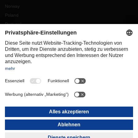
Norway
Poland
Portugal
Romania
Slovakia
Spain
Sweden
Switzerland
(
DE
FR
)
Turkey
OCEANIA
Australia
New Zealand