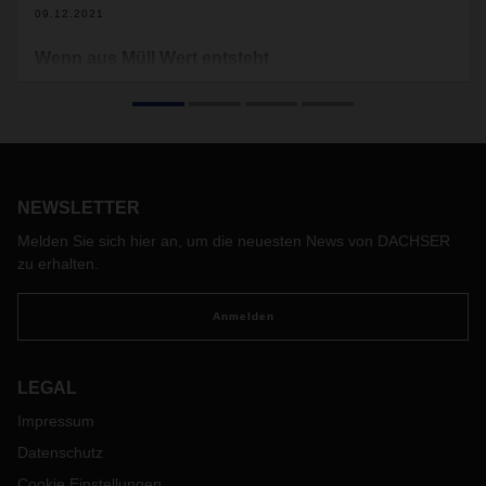
09.12.2021
Wenn aus Müll Wert entsteht
Eine eigene Wertschöpfungskette für recycelbaren Müll –
das haben Jugendliche aus Sambia mit ihrem Projekt
„Trash4Cash“ ins Leben gerufen. Bei einem
deutsch-
sambischen Jugendaustausch
mit Auszubildenden von
DACHSER haben die Sambier viel von deutschen
Wertstoffhöfen gelernt ­und verwandeln in ihrer Heimat nun
NEWSLETTER
Müll zu Geld.
DACHSER unterstützte die Realisierung des
Melden Sie sich hier an, um die neuesten News von DACHSER
Recyclingsystems zusammen mit dem
internationalen
zu erhalten.
Kinderhilfswerk
„terre des hommes“.
Anmelden
LEGAL
Impressum
Datenschutz
Cookie Einstellungen