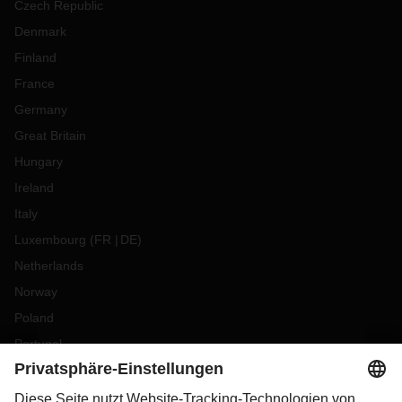
Czech Republic
Denmark
Finland
France
Germany
Great Britain
Hungary
Ireland
Italy
Luxembourg
(
FR
DE
)
Netherlands
Norway
Poland
Portugal
Romania
Slovakia