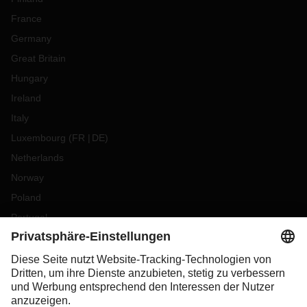
France
Germany
Great Britain
Hungary
Ireland
Italy
Luxembourg
(
FR
DE
)
Netherlands
Norway
Poland
Portugal
Romania
Slovakia
Spain
Sweden