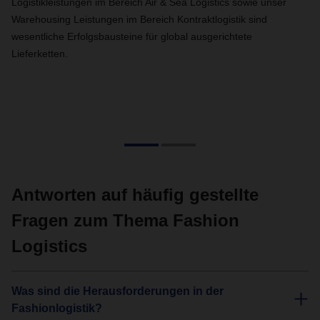
Logistikleistungen im Bereich Air & Sea Logistics sowie unser
Fu
Warehousing Leistungen im Bereich Kontraktlogistik sind
wi
wesentliche Erfolgsbausteine für global ausgerichtete
Ei
Lieferketten.
Be
zu
el
Antworten auf häufig gestellte
Fragen zum Thema Fashion
Logistics
Was sind die Herausforderungen in der
Fashionlogistik?