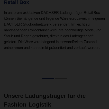
Retail Box
P
In unserem exklusiven DACHSER Ladungsträger Retail Box
De
können Sie hängende und liegende Ware europaweit im eigenen
we
DACHSER Stückgutnetzwerk versenden. Im leicht zu
vo
handhabenden Rollcontainer wird Ihre hochwertige Mode, vor
is
Staub und Regen geschützt, direkt in das Ladengeschäft
ve
geliefert. Die Ware wird hängend in einwandfreiem Zustand
Mö
entnommen und kann direkt präsentiert und verkauft werden.
ag
Mö
zu
Unsere Ladungsträger für die
Fashion-Logistik