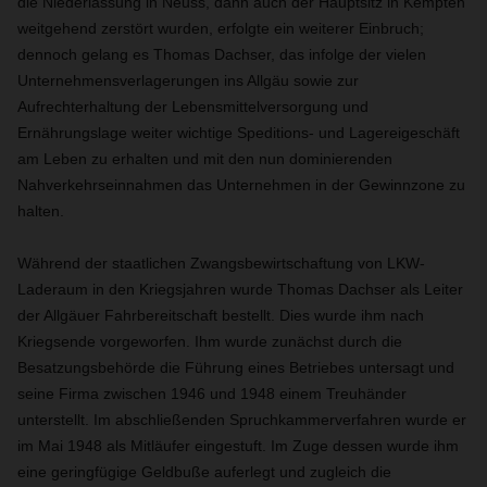
die Niederlassung in Neuss, dann auch der Hauptsitz in Kempten
weitgehend zerstört wurden, erfolgte ein weiterer Einbruch;
dennoch gelang es Thomas Dachser, das infolge der vielen
Unternehmensverlagerungen ins Allgäu sowie zur
Aufrechterhaltung der Lebensmittelversorgung und
Ernährungslage weiter wichtige Speditions- und Lagereigeschäft
am Leben zu erhalten und mit den nun dominierenden
Nahverkehrseinnahmen das Unternehmen in der Gewinnzone zu
halten.
Während der staatlichen Zwangsbewirtschaftung von LKW-
Laderaum in den Kriegsjahren wurde Thomas Dachser als Leiter
der Allgäuer Fahrbereitschaft bestellt. Dies wurde ihm nach
Kriegsende vorgeworfen. Ihm wurde zunächst durch die
Besatzungsbehörde die Führung eines Betriebes untersagt und
seine Firma zwischen 1946 und 1948 einem Treuhänder
unterstellt. Im abschließenden Spruchkammerverfahren wurde er
im Mai 1948 als Mitläufer eingestuft. Im Zuge dessen wurde ihm
eine geringfügige Geldbuße auferlegt und zugleich die