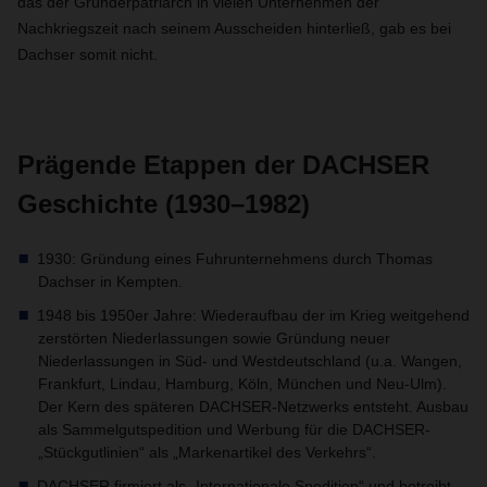
das der Gründerpatriarch in vielen Unternehmen der
Nachkriegszeit nach seinem Ausscheiden hinterließ, gab es bei
Dachser somit nicht.
Prägende Etappen der DACHSER
Geschichte (1930–1982)
1930: Gründung eines Fuhrunternehmens durch Thomas
Dachser in Kempten.
1948 bis 1950er Jahre: Wiederaufbau der im Krieg weitgehend
zerstörten Niederlassungen sowie Gründung neuer
Niederlassungen in Süd- und Westdeutschland (u.a. Wangen,
Frankfurt, Lindau, Hamburg, Köln, München und Neu-Ulm).
Der Kern des späteren DACHSER-Netzwerks entsteht. Ausbau
als Sammelgutspedition und Werbung für die DACHSER-
„Stückgutlinien“ als „Markenartikel des Verkehrs“.
DACHSER firmiert als „Internationale Spedition“ und betreibt