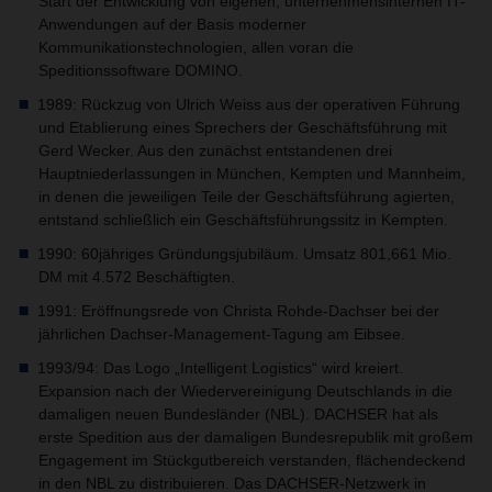
Start der Entwicklung von eigenen, unternehmensinternen IT-
Anwendungen auf der Basis moderner
Kommunikationstechnologien, allen voran die
Speditionssoftware DOMINO.
1989: Rückzug von Ulrich Weiss aus der operativen Führung
und Etablierung eines Sprechers der Geschäftsführung mit
Gerd Wecker. Aus den zunächst entstandenen drei
Hauptniederlassungen in München, Kempten und Mannheim,
in denen die jeweiligen Teile der Geschäftsführung agierten,
entstand schließlich ein Geschäftsführungssitz in Kempten.
1990: 60jähriges Gründungsjubiläum. Umsatz 801,661 Mio.
DM mit 4.572 Beschäftigten.
1991: Eröffnungsrede von Christa Rohde-Dachser bei der
jährlichen Dachser-Management-Tagung am Eibsee.
1993/94: Das Logo „Intelligent Logistics“ wird kreiert.
Expansion nach der Wiedervereinigung Deutschlands in die
damaligen neuen Bundesländer (NBL). DACHSER hat als
erste Spedition aus der damaligen Bundesrepublik mit großem
Engagement im Stückgutbereich verstanden, flächendeckend
in den NBL zu distribuieren. Das DACHSER-Netzwerk in