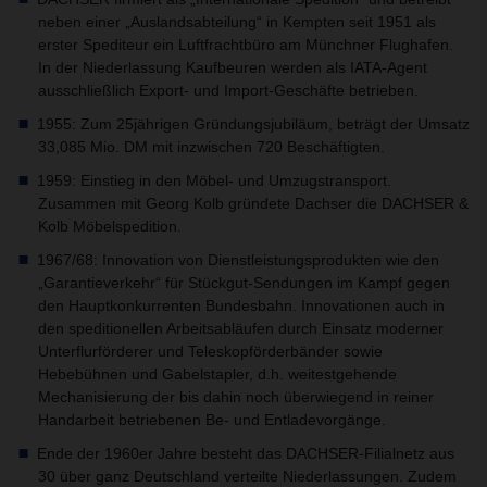
neben einer „Auslandsabteilung“ in Kempten seit 1951 als
erster Spediteur ein Luftfrachtbüro am Münchner Flughafen.
In der Niederlassung Kaufbeuren werden als IATA-Agent
ausschließlich Export- und Import-Geschäfte betrieben.
1955: Zum 25jährigen Gründungsjubiläum, beträgt der Umsatz
33,085 Mio. DM mit inzwischen 720 Beschäftigten.
1959: Einstieg in den Möbel- und Umzugstransport.
Zusammen mit Georg Kolb gründete Dachser die DACHSER &
Kolb Möbelspedition.
1967/68: Innovation von Dienstleistungsprodukten wie den
„Garantieverkehr“ für Stückgut-Sendungen im Kampf gegen
den Hauptkonkurrenten Bundesbahn. Innovationen auch in
den speditionellen Arbeitsabläufen durch Einsatz moderner
Unterflurförderer und Teleskopförderbänder sowie
Hebebühnen und Gabelstapler, d.h. weitestgehende
Mechanisierung der bis dahin noch überwiegend in reiner
Handarbeit betriebenen Be- und Entladevorgänge.
Ende der 1960er Jahre besteht das DACHSER-Filialnetz aus
30 über ganz Deutschland verteilte Niederlassungen. Zudem