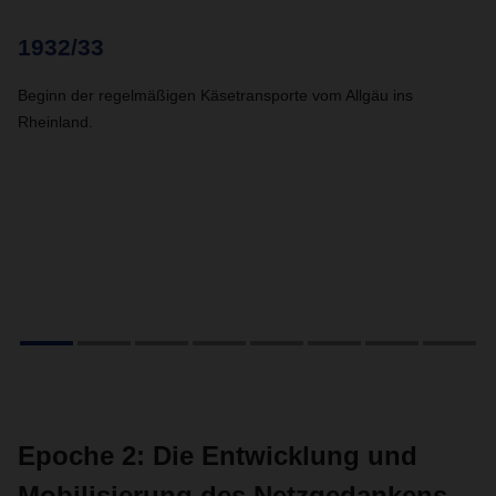
1932/33
1
Beginn der regelmäßigen Käsetransporte vom Allgäu ins
Wä
Rheinland.
La
de
Kr
Epoche 2: Die Entwicklung und
Mobilisierung des Netzgedankens