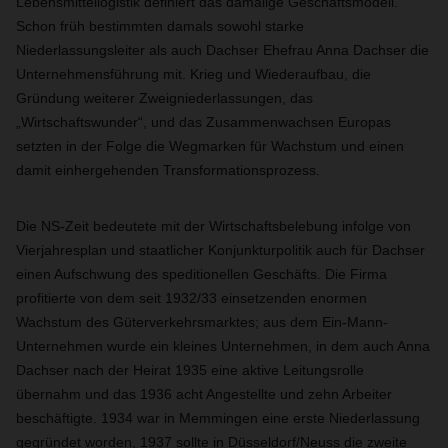
Lebensmittellogistik definiert das damalige Geschäftsmodell.
Schon früh bestimmten damals sowohl starke
Niederlassungsleiter als auch Dachser Ehefrau Anna Dachser die
Unternehmensführung mit. Krieg und Wiederaufbau, die
Gründung weiterer Zweigniederlassungen, das
„Wirtschaftswunder“, und das Zusammenwachsen Europas
setzten in der Folge die Wegmarken für Wachstum und einen
damit einhergehenden Transformationsprozess.
Die NS-Zeit bedeutete mit der Wirtschaftsbelebung infolge von
Vierjahresplan und staatlicher Konjunkturpolitik auch für Dachser
einen Aufschwung des speditionellen Geschäfts. Die Firma
profitierte von dem seit 1932/33 einsetzenden enormen
Wachstum des Güterverkehrsmarktes; aus dem Ein-Mann-
Unternehmen wurde ein kleines Unternehmen, in dem auch Anna
Dachser nach der Heirat 1935 eine aktive Leitungsrolle
übernahm und das 1936 acht Angestellte und zehn Arbeiter
beschäftigte. 1934 war in Memmingen eine erste Niederlassung
gegründet worden, 1937 sollte in Düsseldorf/Neuss die zweite