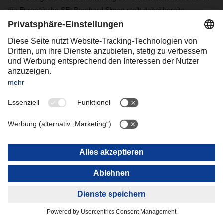
die Europäische SE. Bernhard Simon stellt dabei bereits
gleichzeitig die Weichen für den späteren Generationswechsel
und die Aufteilung der Verantwortlichkeiten in der
Unternehmensführung über den heute gültigen
Geschäftsverteilungsplan. Damit trägt Dachser der
fortgeschrittenen Internationalisierung Rechnung. Die Befugnisse
und Verantwortlichkeiten des Unternehmens mit zu diesem
Zeitpunkt über 25.000 Mitarbeitern in 42 Ländern werden neu
geregelt, u.a. mit Einführung von Business Units und Corporate
Directors.
Das dritte große Thema in dieser Epoche sind die Bemühungen
und Aktivitäten von Dachser, den Herausforderungen von
Umweltproblemen und Nachhaltigkeitserfordernissen zu
begegnen. Ihre Anfänge reichen Jahrzehnte zurück, aber
spätestens seit 2010 werden ebenso systematisch wie
konsequent eine Vielzahl von Maßnahmen verfolgt, die
Verantwortung von Dachser als Corporate Citizen ernst zu