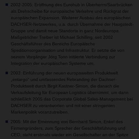
2002-2005: Eröffnung des Eurohub in Überherrn/Saarbrücken
als Drehscheibe für europäische Verkehre und Rückgrat der
europäischen Expansion. Weiterer Ausbau des europäischen
DACHSER-Netzwerkes, u.a. durch Übernahme der Haugstedt-
Gruppe und damit neue Standorte in ganz Nordeuropa.
Maßgeblicher Treiber ist Michael Schilling, seit 2002
Geschäftsführer des Bereichs Europäische
Speditionsorganisation und Infrastruktur. Er setzte die von
seinem Vorgänger Jörg Tonn initiierte Verbindung zur
Integration der europäischen Systeme um.
2003: Einführung der neuen europaweiten Produktwelt
„entargo“ und umfassendes Rebranding der Dachser-
Produktwelt durch Birgit Kastner-Simon, die danach die
Verkaufsleitung für European Logistics übernimmt, um dann
schließlich 2005 das Corporate Global Sales-Management bei
DACHSER zu verantworten und mit einer stringenten
Markenpolitik voranzutreiben.
2005: Mit der Ernennung von Bernhard Simon, Enkel des
Firmengründers, zum Sprecher der Geschäftsführung und
CEO, steht erstmals wieder ein Gesellschafter an der Spitze