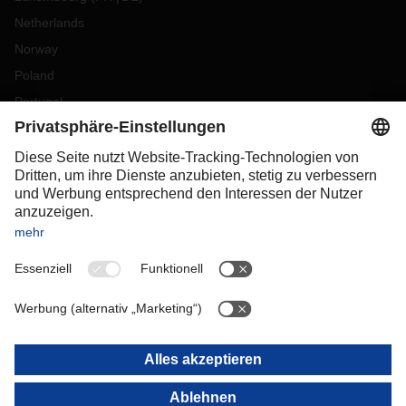
Netherlands
Norway
Poland
Portugal
Romania
Slovakia
Spain
Sweden
Switzerland
(
DE
FR
)
Türkiye
OCEANIA
Australia
New Zealand