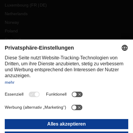
Luxembourg
(
FR
DE
)
Netherlands
Norway
Poland
Portugal
Romania
Slovakia
Spain
Sweden
Switzerland
(
DE
FR
)
Türkiye
OCEANIA
Australia
New Zealand