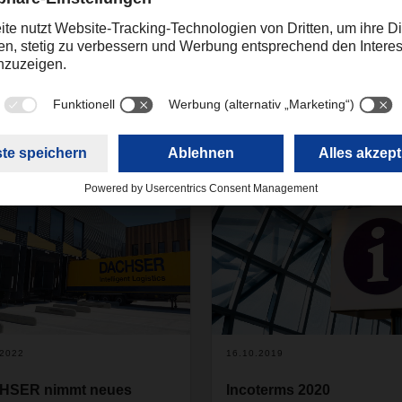
ing
online.promotions@dachser.com
en
.2022
16.10.2019
HSER nimmt neues
Incoterms 2020