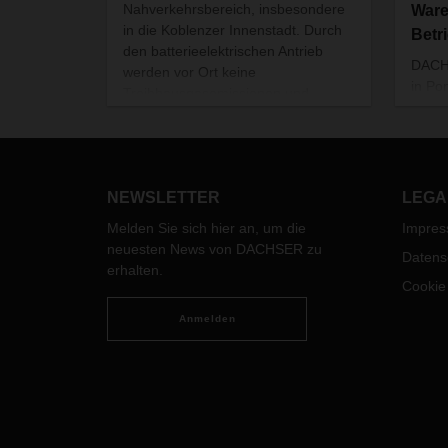
Nahverkehrsbereich, insbesondere
Ware
in die Koblenzer Innenstadt. Durch
Betr
den batterieelektrischen Antrieb
DACHS
werden vor Ort keine
in Po
Treibhausgasemissionen und
Auver
Stickoxide freigesetzt. Als Teil einer
Frank
langfristigen Klimaschutzstrategie
Kontr
setzt DACHSER verstärkt auf den
anhal
Einsatz von batterieelektrischen
Jahre
NEWSLETTER
LEGA
Fahrzeugen für den
Warentransport.
Melden Sie sich hier an, um die
Impre
neuesten News von DACHSER zu
Datens
erhalten.
Cookie
Anmelden