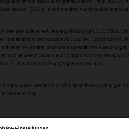
nhergehend ist nun davon auszugehen, dass UK zum 31.01.2020
 Basis des am 17.10.2019 verhandelten Austrittsabkommens ver
kommen beinhaltet eine Übergangsfrist bis zum 31.12.2020. Währ
des Handelsabkommen zwischen UK und der Europäischen Unio
auf dieser Frist sollen noch keine wesentlichen Auswirkungen d
 ist nach aktuellem Stand nur mit marginalen Einschränkungen 
d nach UK während der Übergangsfrist zu rechnen.
h Fragen haben, wenden Sie sich bitte an Ihren zuständigen An
R Niederlassung.