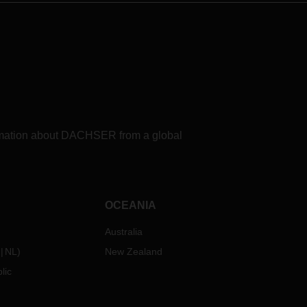
formation about DACHSER from a global
OCEANIA
Australia
NL
)
New Zealand
lic