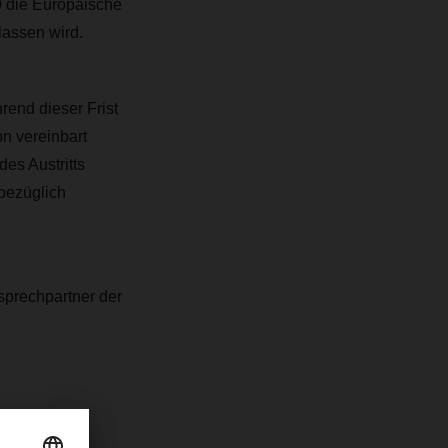
 die Europäische
lassen wird.
end dieser Frist
n vereinbart
es Austritts
bezüglich
sprechpartner der