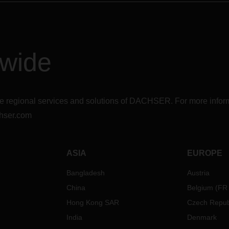
dwide
r the regional services and solutions of DACHSER. For more in
hser.com
ASIA
EUROPE
Bangladesh
Austria
China
Belgium
(
FR
Hong Kong SAR
Czech Repub
India
Denmark