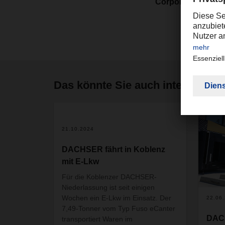
Corporate Market
Das könnte Sie auch interessier
21.10.2024
DACHSER fährt in Koblenz
mit E-Lkw
Für die Koblenzer DACHSER-
Niederlassung ist seit einigen
Wochen ein E-Lkw im Einsatz. Der
22.06
7,49-Tonner vom Typ Fuso eCanter
DAC
transportiert Waren im