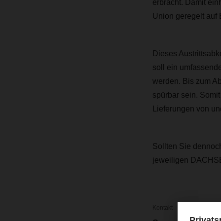
erbracht. Damit ei
Union geregelt auf
Dieses Austrittsab
soll ein umfassen
werden. Bis zum Abl
spürbar sein. Somit
Lieferungen von un
Sollten Sie dennoc
jeweiligen DACHSE
Kontakt