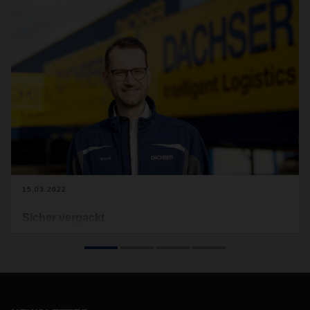
15.03.2022
Sicher verpackt
Für das Managen immer anspruchsvollerer Lieferketten ist
der schadenfreie Transport von Gütern unerlässlich. Wie
können eine entsprechende Verpackung und
vorausschauendes Handeln dazu beitragen? Wir haben
einen Experten gefragt: Stephan Wnuck, Team Leader Loss