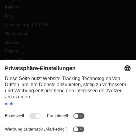
Ireland
Italy
Luxembourg
(
FR
DE
)
Netherlands
Norway
Poland
Portugal
Romania
Slovakia
Spain
Sweden
Switzerland
(
DE
FR
)
Turkey
OCEANIA