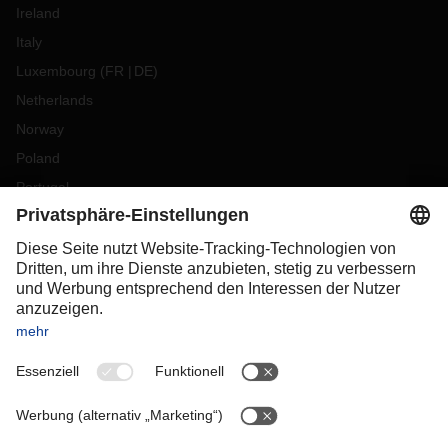
Ireland
Italy
Luxembourg
(
FR
DE
)
Netherlands
Norway
Poland
Portugal
Romania
Slovakia
Spain
Sweden
Switzerland
(
DE
FR
)
Turkey
OCEANIA
Australia