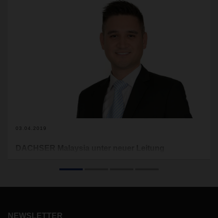
03.04.2019
DACHSER Malaysia unter neuer Leitung
Zum 1. Januar 2019 hat DACHSER Daniel Pohl zum
Managing Director Air & Sea Logistics Malaysia ernannt.
Pohl verfügt über 17 Jahre Erfahrung in der Logistikwelt und
ist seit 2010 bei DACHSER Asia Pacific tätig.
NEWSLETTER