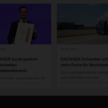
.2020
19.02.2024
HSER Azubi gewinnt
DACHSER Schweden scha
esweiten
mehr Raum für Wachstu
stikwettbewerb
Der Logistikdienstleister verlag
seine Aktivitäten aus dem
as Schäfer, Auszubildender für
schwedischen Malmö in die Ha
tion und Logistikdienstleistung
und Industriestadt Landskrona
itten Lehrjahr bei DACHSER
einen der wichtigsten
nburg, hat den Wettbewerb
Logistikstandorte Schwedens, 
 Azubi“ der Fachzeitschrift
50 Kilometer von Malmö entfer
hrsrundschau gewonnen. Er
Der Umzug ist für Ende des Ja