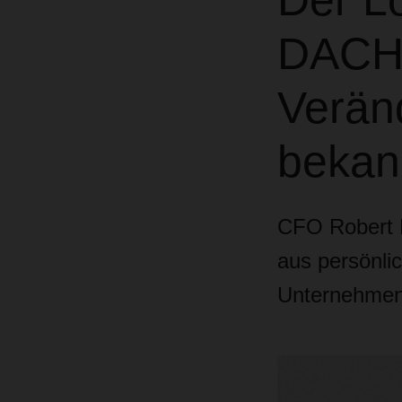
Der Lo
DACHS
Verän
bekan
CFO Robert E
aus persönli
Unternehmen