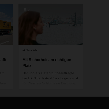
2
11.01.2023
fft
Mit Sicherheit am richtigen
m
Platz
ert
Der Job als Gefahrgutbeauftragte
bei DACHSER Air & Sea Logistics ist
fen-
für Christina Schloh eine Berufung,
,
der sie bereits seit 22 Jahren folgt.
rund
nt.
hres