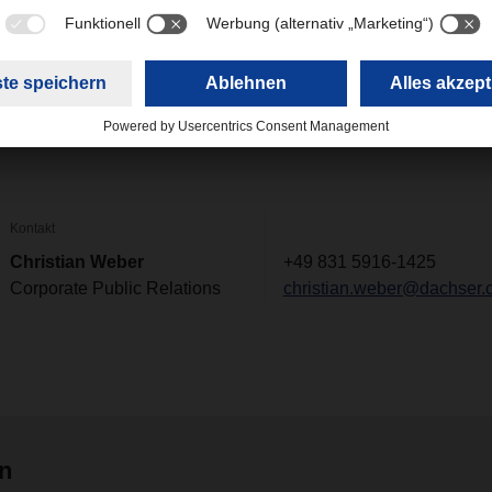
ei Robert Erni für sein erfolgreiches Wirken in den vergangene
fahrung und seinem frischen Blick von außen hat er das Finanz
richtet weiterentwickelt und im Vorstand wichtige Impulse fü
en“, sagt Bernhard Simon, Verwaltungsratsvorsitzender vo
Kontakt
Christian Weber
+49 831 5916-1425
Corporate Public Relations
christian.weber@dachser.
en