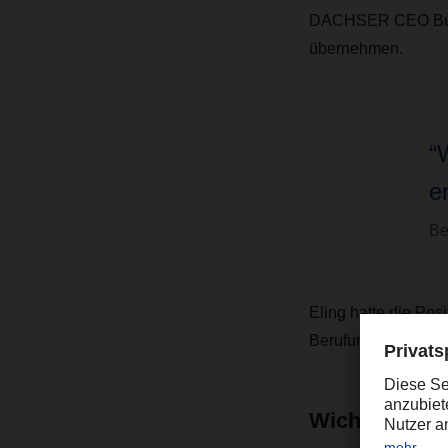
DACHSER CEO Burkha
übernehmen.
“
e
Be
Eling hatte die Po
Berufung zum Vorst
Wichtige Imp