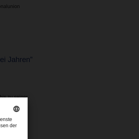
onalunion
ei Jahren”
bis zu seiner