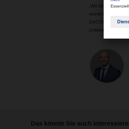
„
Wir bedanken uns b
seiner immensen Er
DACHSER zukunftsge
Unternehmen gegeb
Das könnte Sie auch interessier