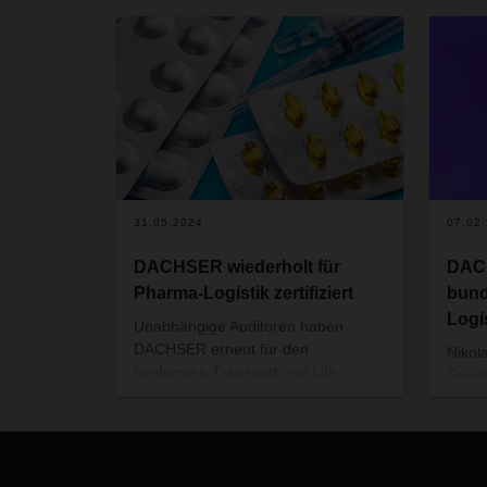
31.05.2024
07.02
DACHSER wiederholt für
DAC
Pharma-Logistik zertifiziert
bund
Logi
Unabhängige Auditoren haben
DACHSER erneut für den
Nikol
konformen Transport von Life
Spedi
Science- und Healthcare-Produkten
im dr
zertifiziert. Die Niederlassung in
Rotte
Shanghai ist nach IATA CEIV
„Best
Pharma rezertifiziert, die Standorte
Verke
in Barcelona, Madrid, Mumbai,