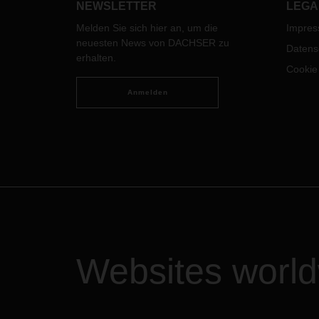
setzt
NEWSLETTER
LEGA
Frankfurt sowie das Head Office in
Teiln
Melden Sie sich hier an, um die
Impre
Kempten nach GDP (Good
neuesten News von DACHSER zu
Distribution Practice).
Datens
erhalten.
Cookie
Anmelden
Websites worl