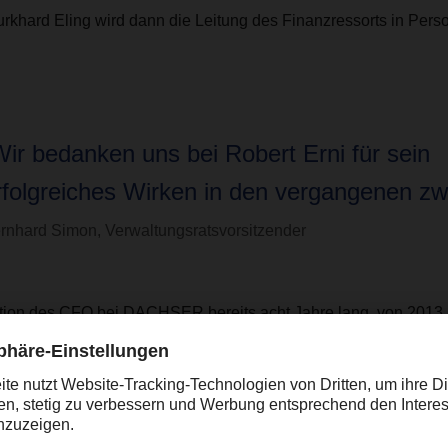
rd Eling wird dann die Leitung des Finanzressorts in Pers
Wir bedanken uns bei Robert Erni für sein
rfolgreiches Wirken in den vergangenen zw
rnhard Simon, Verwaltungsratsvorsitzender
sition des CFO bei DACHSER bereits acht Jahre lang, von 2013 
andsvorsitzenden am 1.1.2021, inne.
ulse