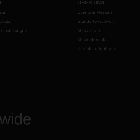
e sich gegen mehr als 1.580
L
ÜBER UNS
geplant.
ehmer durch.
ssum
Events & Messen
chutz
Standorte weltweit
 Einstellungen
Mediaroom
Medienkontakt
Kontakt aufnehmen
dwide