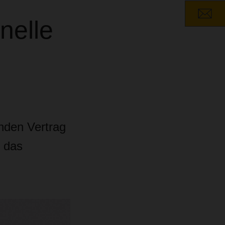
nelle
nden Vertrag
t das