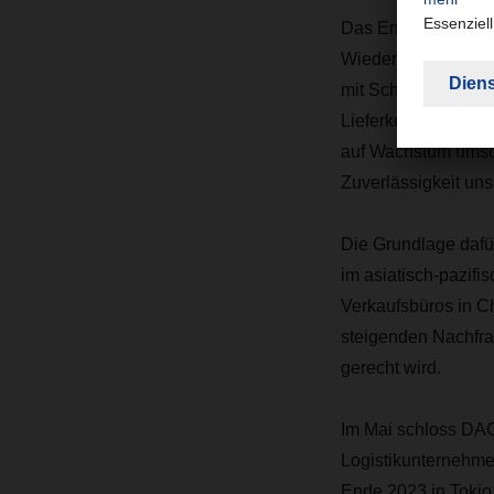
Das Ende der Null-C
Wiederanspringen 
mit Schifffahrtsli
Lieferketten wieder 
auf Wachstum umscha
Zuverlässigkeit uns
Die Grundlage dafü
im asiatisch-pazif
Verkaufsbüros in C
steigenden Nachfra
gerecht wird.
Im Mai schloss DA
Logistikunternehme
Ende 2023 in Tokio 