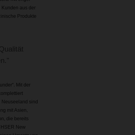
 Kunden aus der
zinische Produkte
Qualität
n."
nder“. Mit der
omplettiert
d Neuseeland sind
eng mit Asien,
n, die bereits
DACHSER New