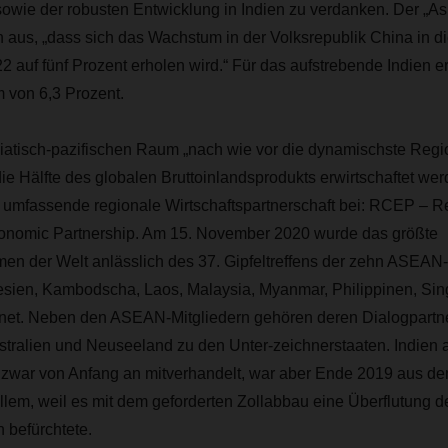
sowie der robusten Entwicklung in Indien zu verdanken. Der „
 aus, „dass sich das Wachstum in der Volksrepublik China in d
2 auf fünf Prozent erholen wird.“ Für das aufstrebende Indien 
 von 6,3 Prozent.
iatisch-pazifischen Raum „nach wie vor die dynamischste Region
ie Hälfte des globalen Bruttoinlandsprodukts erwirtschaftet wer
 umfassende regionale Wirtschaftspartnerschaft bei: RCEP – R
nomic Partnership. Am 15. November 2020 wurde das größte
n der Welt anlässlich des 37. Gipfeltreffens der zehn ASEAN
sien, Kambodscha, Laos, Malaysia, Myanmar, Philippinen, Sin
net. Neben den ASEAN-Mitgliedern gehören deren Dialogpartne
tralien und Neuseeland zu den Unter-zeichnerstaaten. Indien a
e zwar von Anfang an mitverhandelt, war aber Ende 2019 aus d
llem, weil es mit dem geforderten Zollabbau eine Überflutung d
 befürchtete.