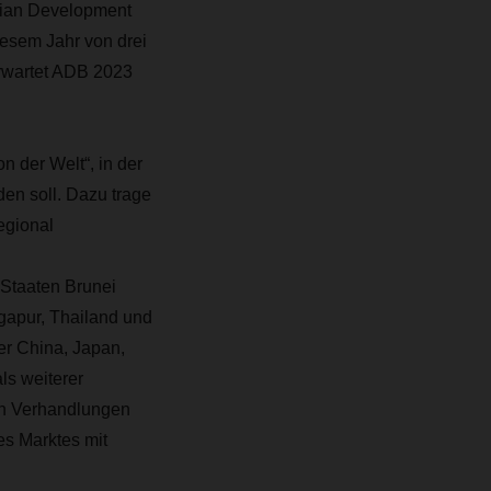
Asian Development
iesem Jahr von drei
erwartet ADB 2023
 der Welt“, in der
den soll. Dazu trage
egional
-Staaten Brunei
gapur, Thailand und
r China, Japan,
ls weiterer
en Verhandlungen
es Marktes mit