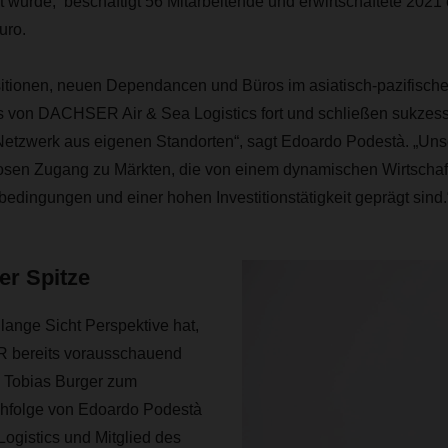
wurde, beschäftigt 56 Mitarbeitende und erwirtschaftete 2021
uro.
sitionen, neuen Dependancen und Büros im asiatisch-pazifisch
von DACHSER Air & Sea Logistics fort und schließen sukzessi
etzwerk aus eigenen Standorten“, sagt Edoardo Podestà. „Un
losen Zugang zu Märkten, die von einem dynamischen Wirtschaf
tbedingungen und einer hohen Investitionstätigkeit geprägt sind.
er Spitze
lange Sicht Perspektive hat,
 bereits vorausschauend
. Tobias Burger zum
hfolge von Edoardo Podestà
ogistics und Mitglied des