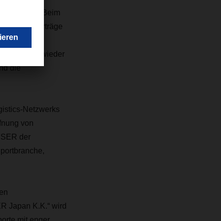
f Erholung. „Beim
rden, um Verträge
eln und die
er Situation wieder
nd die
istics-Netzwerks
ffnung von
HSER der
portbranche,
en
R Japan K.K.“ wird
porte mit enger