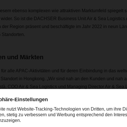
esem ebenso komplexen wie attraktiven Marktumfeld spiegelt s
k wider. So ist die DACHSER Business Unit Air & Sea Logistics 
in der Region präsent und beschäftigte im Jahr 2022 in neun Lä
 Standorten.
en und Märkten
s für alle APAC-Aktivitäten und für deren Einbindung in das w
r Standort in Hongkong. „Wir sind nah an den Kunden und nah a
tà, COO Air & Sea Logistics und Managing Director Air & Sea 
Pandemie-Zeiten bedeutsam gewesen, als die Lieferketten empfin
en chronisch knapp und wichtige Häfen des Welthandels zeitwei
 Die Folge: Die Frachtraten schossen in bisher nicht gekannte
tfracht-Container waren ebenso rar wie kostspielig geworden.