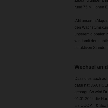
Zealand umbenannt 
rund 75 Millionen E
„Mit unseren Akqui
den Wachstumskurs 
unserem globalen N
wir damit den naht
attraktiven Standor
Wechsel an d
Dass dies auch auf 
dafür hat DACHSER
gesorgt. So wird Dr
01.01.2024 die Nac
als COO Air & Sea L