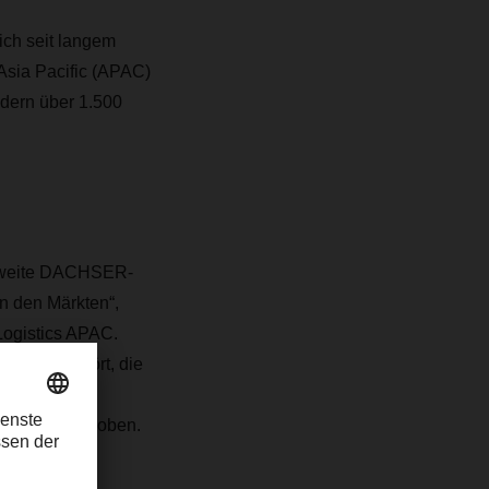
ich seit langem
Asia Pacific (APAC)
ndern über 1.500
eltweite DACHSER-
n den Märkten“,
Logistics APAC.
dlich gestört, die
lig komplett
r Weise nach oben.