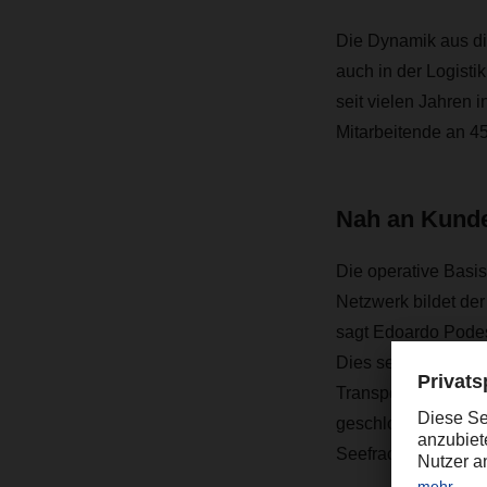
Die Dynamik aus di
auch in der Logisti
seit vielen Jahren 
Mitarbeitende an 45
Nah an Kund
Die operative Basi
Netzwerk bildet de
sagt Edoardo Podes
Dies sei gerade in 
Transportkapazität
geschlossen waren.
Seefracht- oder Luf