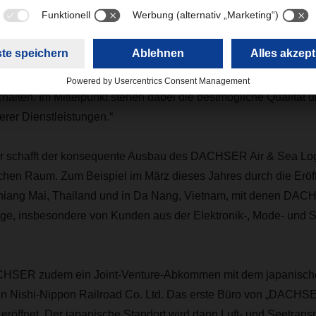
ovid-Politik in China stellte dann Anfang 2023 die Weichen au
der Konjunktur mussten große Anstrengungen unternommen we
nien, Fluggesellschaften und Charterunternehmen neu auszuhand
voll in Gang zu bringen“, berichtet Podestà. „Wir können in dies
lten. Im Mittelpunkt stehen dabei die bestmögliche Qualität u
erer Dienstleistungen.“
r schafft der konsequente Ausbau des DACHSER Air & Sea Log
ischen Raum. Zum Beispiel im März dieses Jahres durch die Erö
hiang Mai, Thailand und in Da Nang, Vietnam, mit denen DAC
ge, insbesondere von Kunden aus der Elektronik-, Mode- und S
CHSER zudem ein Joint-Venture-Abkommen mit dem japanisch
n Nishi-Nippon Railroad Co. Ltd. Das erste Büro von „DACHSE
eröffnet. Der japanische Standort wird dann Luft- und Seetrans