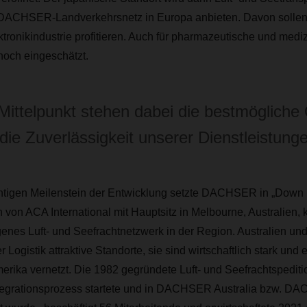
DACHSER-Landverkehrsnetz in Europa anbieten. Davon sollen
tronikindustrie profitieren. Auch für pharmazeutische und medi
hoch eingeschätzt.
Mittelpunkt stehen dabei die bestmögliche 
die Zuverlässigkeit unserer Dienstleistunge
htigen Meilenstein der Entwicklung setzte DACHSER in „Down u
n von ACA International mit Hauptsitz in Melbourne, Australien, k
es Luft- und Seefrachtnetzwerk in der Region. Australien un
r Logistik attraktive Standorte, sie sind wirtschaftlich stark und 
ika vernetzt. Die 1982 gegründete Luft- und Seefrachtspeditio
ntegrationsprozess startete und in DACHSER Australia bzw. 