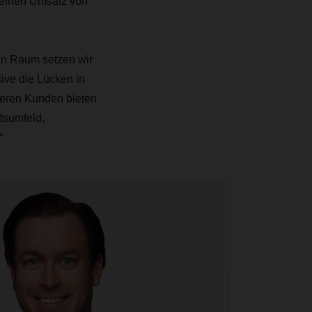
 einen Umsatz von
en Raum setzen wir
ve die Lücken in
seren Kunden bieten
tsumfeld,
“