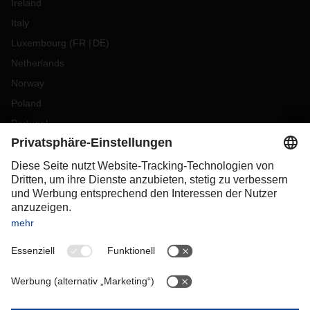
Ireland
Italy
Luxembourg
(
FR
DE
)
Netherlands
Norway
Poland
Portugal
Romania
Slovakia
Spain
Sweden
Switzerland
(
DE
FR
)
Turkey
OCEANIA
Australia