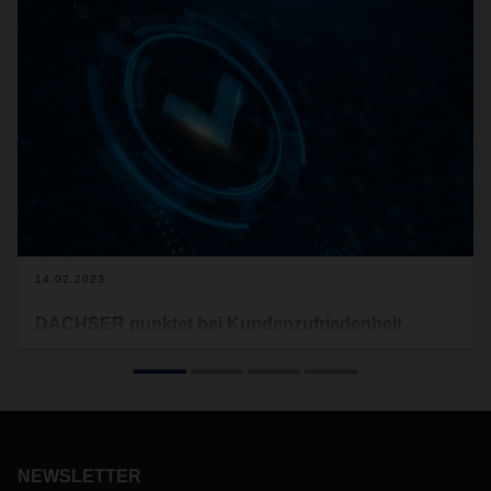
14.02.2023
DACHSER punktet bei Kundenzufriedenheit
Seit mehr als zehn Jahren führt DACHSER in
Zusammenarbeit mit einem unabhängigen
Marktforschungsinstitut eine Kundenzufriedenheitsstudie
durch. Die letzte Befragung vom Sommer 2022 bestätigt die
guten Ergebnisse aus den Vorjahren. Besonders hoch ist
dabei die emotionale Bindung an das Familienunternehmen.
NEWSLETTER