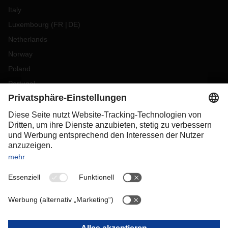
Italy
Luxembourg
(
FR
DE
)
Netherlands
Norway
Poland
Portugal
Romania
Slovakia
Spain
Sweden
Switzerland
(
DE
FR
)
Turkey
OCEANIA
Australia