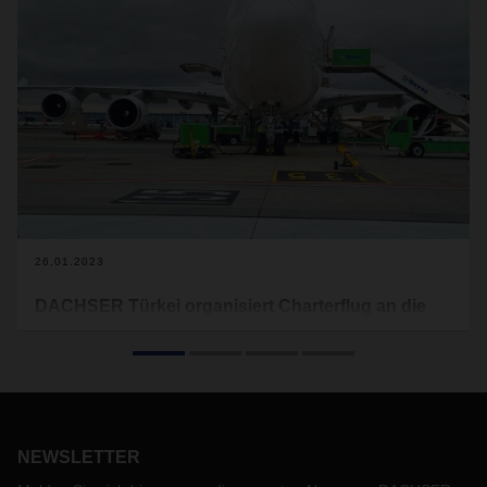
26.01.2023
DACHSER Türkei organisiert Charterflug an die
Elfenbeinküste
Ende des vergangenen Jahres führte das Team von
DACHSER Turkey Air & Sea Logistics einen Charterflug von
der Türkei nach Westafrika durch. Für den Kunden standen
dabei die hohe Dringlichkeit der Sendung sowie der
lösungsorientierte Ansatz von DACHSER im Fokus.
NEWSLETTER