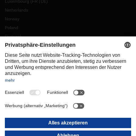
Luxembourg
(
FR
DE
)
Netherlands
Norway
Poland
Portugal
Romania
Slovakia
Spain
Sweden
Switzerland
(
DE
FR
)
Turkey
OCEANIA
Australia
New Zealand