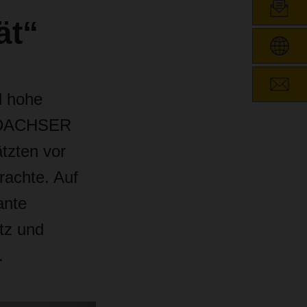
ät“
d hohe
ür DACHSER
tzten vor
rachte. Auf
ante
utz und
.