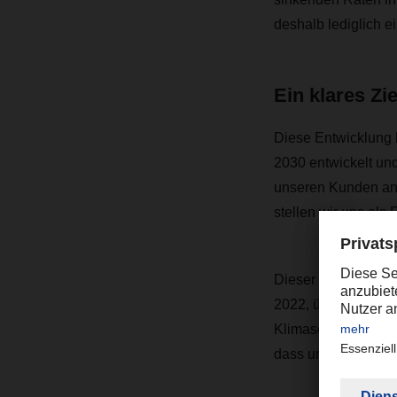
deshalb lediglich e
Ein klares Zi
Diese Entwicklung b
2030 entwickelt un
unseren Kunden anb
stellen wir uns als
Dieser Kompass gibt
2022, über 300 Milli
Klimaschutz und in
dass unser Wachstum