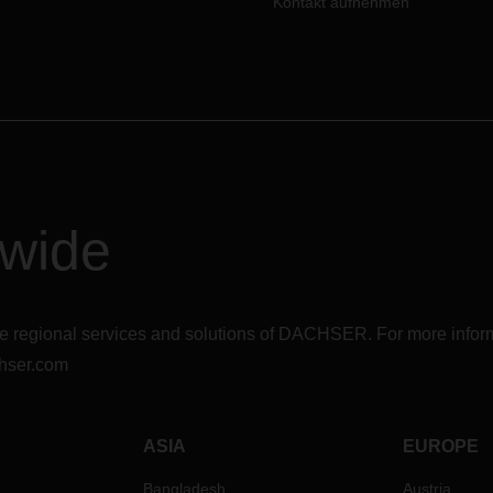
Kontakt aufnehmen
dwide
r the regional services and solutions of DACHSER. For more in
hser.com
ASIA
EUROPE
Bangladesh
Austria