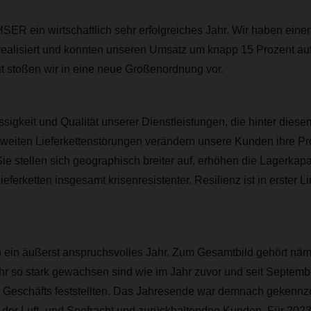
ER ein wirtschaftlich sehr erfolgreiches Jahr. Wir haben eine
alisiert und konnten unseren Umsatz um knapp 15 Prozent auf 
t stoßen wir in eine neue Größenordnung vor.
ssigkeit und Qualität unserer Dienstleistungen, die hinter diese
tweiten Lieferkettenstörungen verändern unsere Kunden ihre Pr
 Sie stellen sich geographisch breiter auf, erhöhen die Lagerkap
ieferketten insgesamt krisenresistenter. Resilienz ist in erster Li
 ein äußerst anspruchsvolles Jahr. Zum Gesamtbild gehört näml
r so stark gewachsen sind wie im Jahr zuvor und seit Septembe
 Geschäfts feststellten. Das Jahresende war demnach gekennz
 der Luft- und Seefracht und zurückhaltenden Kunden. Für 2023