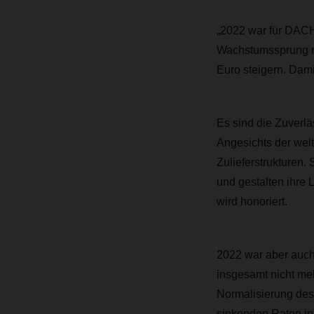
„2022 war für DACHS
Wachstumssprung re
Euro steigern. Dami
Es sind die Zuverlä
Angesichts der wel
Zulieferstrukturen.
und gestalten ihre L
wird honoriert.
2022 war aber auch
insgesamt nicht meh
Normalisierung des
sinkenden Raten in