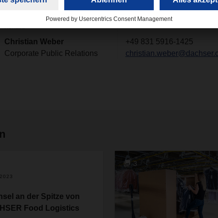
Kontakt
Christian Weber
+49 831 5916-1425
Corporate Public Relations
christian.weber@dachser.
en
3
.2023
sel an der Spitze von
SER Food Logistics