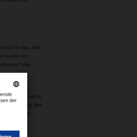
elbild für das Jahr
en wollen wir
eitenden? Wie
00 Millionen Euro in
Digitalisierung, den
sicher stellen,