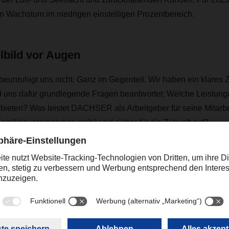
in Wachstum im niedrigen einstelligen Prozentbereich.
elbild vor Augen
eunruhigt uns nicht. Ganz im Gegenteil. Wir haben ein klares Zi
d uns dafür grundlegende Fragen beantwortet: Welche Leistung
ieten? Was leistet DACHSER als Arbeitgeber für seine Mitarb
 Familienunternehmen stabil und sicher für die Zukunft auf?
 uns den Kurs vor. In diesen investieren wir signifikant: rund 2
onen Euro in 2023. Wir erweitern unser Netz, investieren in die 
 unsere Mitarbeitenden. Das sind Rekordsummen, mit denen wir 
 in eine neue Liga auch nachhaltig ist.“