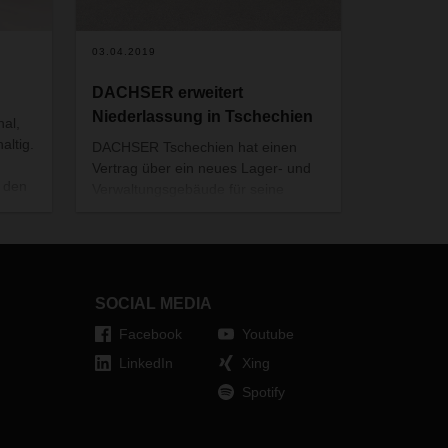
03.04.2019
DACHSER erweitert
Niederlassung in Tschechien
nal,
altig.
DACHSER Tschechien hat einen
Vertrag über ein neues Lager- und
 den
Verwaltungsgebäude für seine
ine
Niederlassung in Ostrava
unterzeichnet. Die Gesamtfläche
shion
beträgt 3.900 Quadratmeter. Mit der
Erweiterung werden zwanzig neue
Arbeitsplätze geschaffen. DACHSER
SOCIAL MEDIA
plant, Mitte der Sommerferien in die
Facebook
Youtube
neuen Räumlichkeiten zu ziehen.
LinkedIn
Xing
Spotify