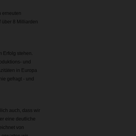
n erneuten
über 8 Milliarden
m Erfolg stehen.
oduktions- und
azitäten in Europa
nie gefragt - und
ich auch, dass wir
r eine deutliche
eichnet von
 erwarten wir