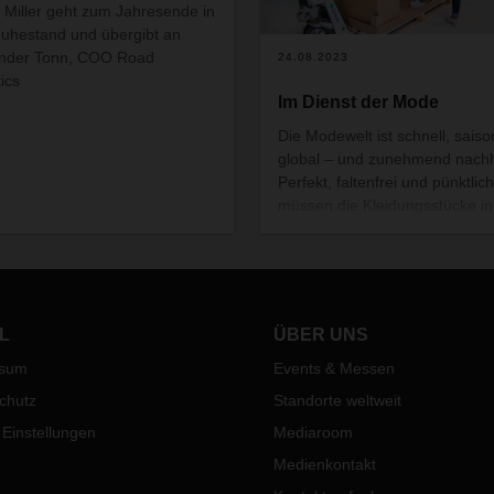
d Miller geht zum Jahresende in
uhestand und übergibt an
ander Tonn, COO Road
24.08.2023
tics
Im Dienst der Mode
Die Modewelt ist schnell, saiso
global – und zunehmend nachh
Perfekt, faltenfrei und pünktlich
müssen die Kleidungsstücke in
Modegeschäften ankommen. E
Herausforderung, der sich die
Branchenlösung DACHSER Fa
Logistics stellt.
L
ÜBER UNS
ssum
Events & Messen
chutz
Standorte weltweit
 Einstellungen
Mediaroom
Medienkontakt