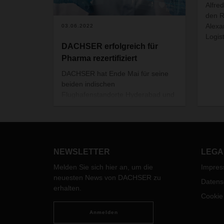
Alfre
den R
Alex
03.06.2022
Logis
DACHSER erfolgreich für
Pharma rezertifiziert
DACHSER hat Ende Mai für seine
beiden indischen
Flughafenstandorte Hyderabad und
Mumbai die IATA-Zertifizerung
"Center of Excellence for
Independent Validators in
Pharmaceutical Logistics" (CEIV
Pharma) für den Transport von Life
NEWSLETTER
LEGA
Science- und Healthcare-Produkten
Melden Sie sich hier an, um die
Impre
erneuert.
neuesten News von DACHSER zu
Datens
erhalten.
Cookie
Anmelden