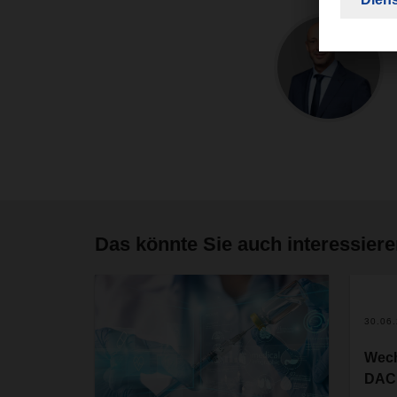
Das könnte Sie auch interessier
30.06
Wech
DACH