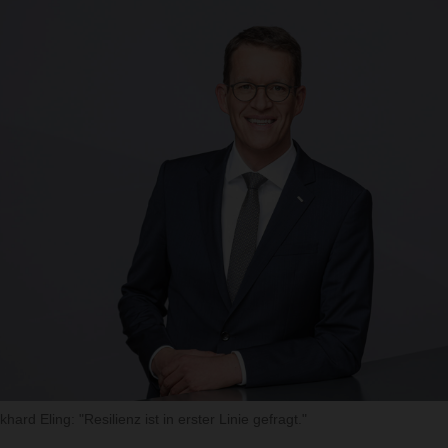
d Eling: "Resilienz ist in erster Linie gefragt."