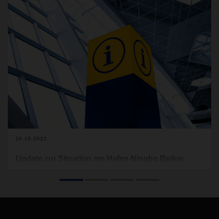
26.10.2022
Update zur Situation am Hafen Ningbo Beilun
Aufgrund der COVID-19-Alarmierung ist es zu einer
vorübergehenden Schließung des Hafens Ningbo Beilun
gekommen. Die Situation hat sich inzwischen entspannt und
es haben sich folgende Änderungen ergeben:
Im Allgemeinen haben sich die Beschränkungen im Bezirk