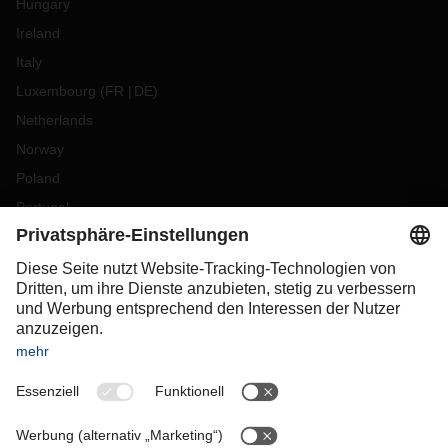
Hungary
Ireland
Italy
Luxembourg
(
FR
DE
)
Netherlands
Norway
Poland
Portugal
Romania
Slovakia
Spain
Sweden
Switzerland
(
DE
FR
)
Turkey
OCEANIA