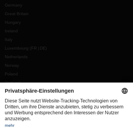
Germany
Great Britain
Hungary
Ireland
Italy
Luxembourg
(
FR
DE
)
Netherlands
Norway
Poland
Portugal
Romania
Slovakia
Spain
Sweden
Switzerland
(
DE
FR
)