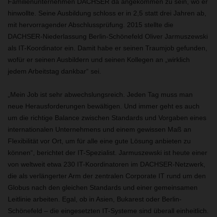
Familienunternehmen DACHSER da angekommen zu sein, wo er
hinwollte. Seine Ausbildung schloss er in 2,5 statt drei Jahren ab,
mit hervorragender Abschlussprüfung. 2015 stellte die
DACHSER-Niederlassung Berlin-Schönefeld Oliver Jarmuszewski
als IT-Koordinator ein. Damit habe er seinen Traumjob gefunden,
wofür er seinen Ausbildern und seinen Kollegen an „wirklich
jedem Arbeitstag dankbar“ sei.
„
Mein Job ist sehr abwechslungsreich. Jeden Tag muss man
neue Herausforderungen bewältigen. Und immer geht es auch
um die richtige Balance zwischen Standards und Vorgaben eines
internationalen Unternehmens und einem gewissen Maß an
Flexibilität vor Ort, um für alle eine gute Lösung anbieten zu
können“, berichtet der IT-Spezialist. Jarmuszewski ist heute einer
von weltweit etwa 230 IT-Koordinatoren im DACHSER-Netzwerk,
die als verlängerter Arm der zentralen Corporate IT rund um den
Globus nach den gleichen Standards und einer gemeinsamen
Leitlinie arbeiten. Egal, ob in Asien, Bukarest oder Berlin-
Schönefeld – die eingesetzten IT-Systeme sind überall einheitlich.