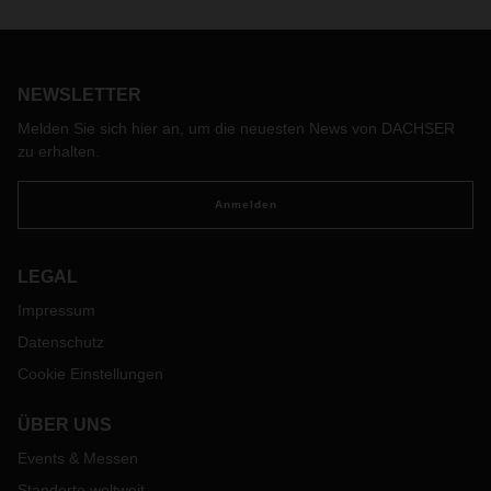
Forschungsprojekt SAFE20 zum sicheren autonomen
Fahren auf Logistikhöfen erfolgreich abgeschlossen.
Die Automatisierung von Betriebshöfen, Logistikzentren,
Werksgeländen, Häfen und Flughäfen, wird in den
NEWSLETTER
kommenden Jahren an Bedeutung gewinnen. Für einen
reibungslosen und wirtschaftlichen Regelbetrieb fehlt jedoch
Melden Sie sich hier an, um die neuesten News von DACHSER
ein ganzheitliches Sicherheitskonzept. Bisherige
zu erhalten.
Automatisierungskonzepte orientieren sich meist an
Lösungen aus der Industrie, die lediglich geringe
Anmelden
Fahrgeschwindigkeiten zulassen. Hier setzte das vom
Bundesministerium für Wirtschaft und Klimaschutz (BMWK)
geförderte Projekt SAFE20 an. Es vereinte acht
LEGAL
Konsortialpartner aus Industrie und Forschung und wurde
Impressum
vom Technologiekonzern ZF koordiniert.
Datenschutz
Cookie Einstellungen
ÜBER UNS
Events & Messen
Standorte weltweit