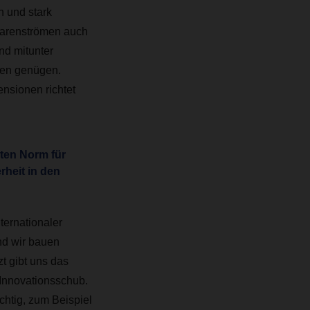
n und stark
 Warenströmen auch
nd mitunter
gen genügen.
ensionen richtet
ten Norm für
rheit in den
ernationaler
nd wir bauen
t gibt uns das
Innovationsschub.
chtig, zum Beispiel