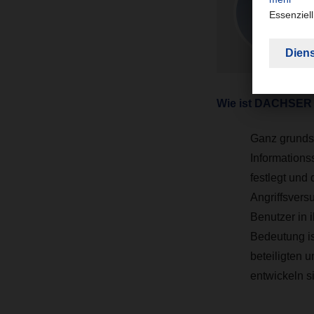
Wie ist DACHSER b
Ganz grundsä
Informations
festlegt und
Angriffsversu
Benutzer in i
Bedeutung is
beteiligten 
entwickeln s