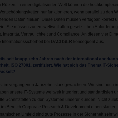
n Rützen:
In einer digitalisierten Welt können die hochkomplexe
Wertschöpfungsketten nur funktionieren, wenn parallel zu den
henden Daten fließen. Diese Daten müssen verfügbar, korrekt u
sein. Sie müssen zudem weltweit allen gesetzlichen Anforderun
, Integrität, Vertraulichkeit und Compliance: An diesen vier Dim
e Informationssicherheit bei DACHSER konsequent aus.
ts seit knapp zehn Jahren nach der international anerkann
eit, ISO 27001, zertifiziert. Wie hat sich das Thema IT-Siche
wickelt?
im vergangenen Jahrzehnt stark gewachsen. Wir sind noch int
ben unsere IT-Systeme weltweit integriert und standardisiert u
le Schnittstellen zu den Systemen unserer Kunden. Nicht zuletz
im Bereich Corporate Research & Development einen starken 
namischen Umfeld sind gute Prozesse in der Sicherheit sehr wi