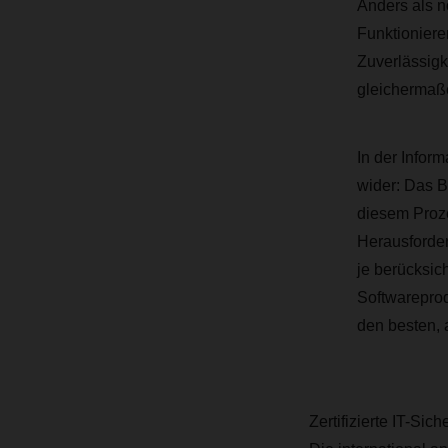
Anders als n
Funktioniere
Zuverlässigk
gleichermaße
In der Infor
wider: Das B
diesem Proze
Herausforde
je berücksic
Softwareprod
den besten, 
Zertifizierte IT-Siche