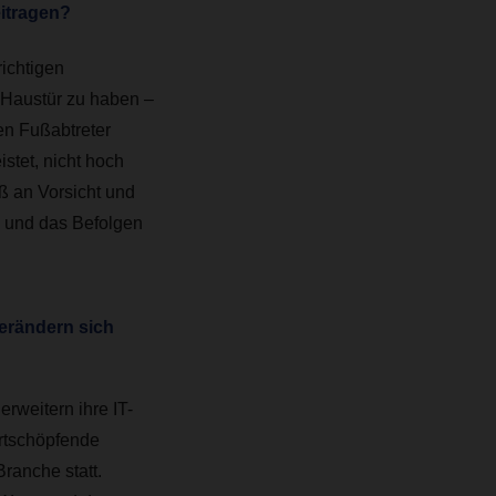
itragen?
ichtigen
er Haustür zu haben –
en Fußabtreter
istet, nicht hoch
ß an Vorsicht und
 und das Befolgen
erändern sich
rweitern ihre IT-
rtschöpfende
Branche statt.