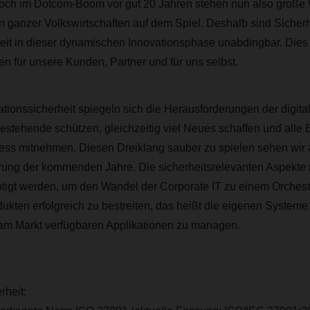
och im Dotcom-Boom vor gut 20 Jahren stehen nun also große
n ganzer Volkswirtschaften auf dem Spiel. Deshalb sind Sicherh
eit in dieser dynamischen Innovationsphase unabdingbar. Dies 
n für unsere Kunden, Partner und für uns selbst.
mationssicherheit spiegeln sich die Herausforderungen der digit
estehende schützen, gleichzeitig viel Neues schaffen und alle B
ss mitnehmen. Diesen Dreiklang sauber zu spielen sehen wir a
rung der kommenden Jahre. Die sicherheitsrelevanten Aspekt
htigt werden, um den Wandel der Corporate IT zu einem Orchest
ukten erfolgreich zu bestreiten, das heißt die eigenen Systeme
am Markt verfügbaren Applikationen zu managen.
rheit: