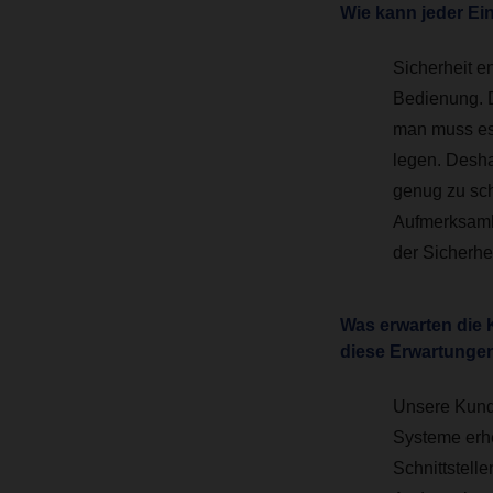
Wie kann jeder Ei
Sicherheit e
Bedienung. Di
man muss es 
legen. Deshal
genug zu sch
Aufmerksamk
der Sicherhei
Was erwarten die
diese Erwartunge
Unsere Kunde
Systeme erhe
Schnittstelle