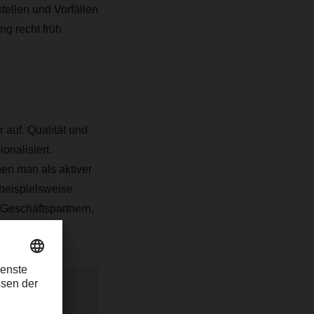
ellen und Vorfällen
ng recht früh
 auf. Qualität und
onalisiert.
n man als aktiver
 beispielsweise
 Geschäftspartnern,