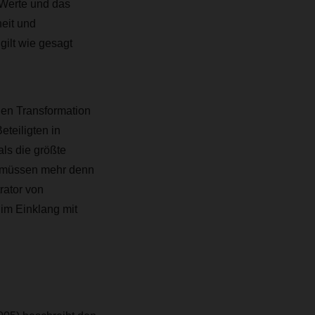
 Werte und das
eit und
gilt wie gesagt
alen Transformation
eteiligten in
ls die größte
e müssen mehr denn
rator von
 im Einklang mit