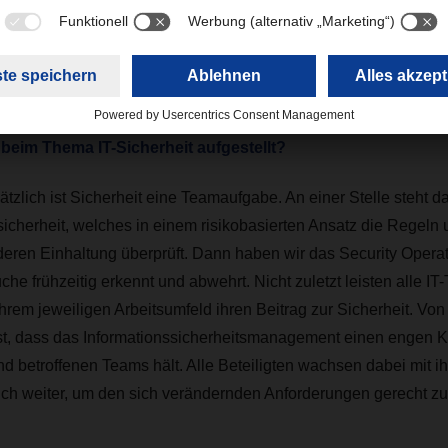
Interview with:
Christian von Rützen
Department Head IT Strategy Implementation bei DACH
eim Thema IT-Sicherheit aufgestellt?
tzlich ist Sicherheit eine Teamaufgabe. An einer Stelle steht
sicherheit, welches in einem risikobasierten Ansatz die Regeln
 deren Einhaltung überprüft. Dann haben wir das Security Opera
che frühzeitig erkennt und abwehrt. Nicht zuletzt leisten alle IT
hrem jeweiligen Arbeitsumfeld ihren Beitrag zur Sicherheit. Von 
t, dass das Informationssicherheitsmanagement einen engen K
und betroffenen Teams hält. Alle Beteiligten wachsen dabei mit 
ich weiter, um den sich verändernden Anforderungen gerecht z