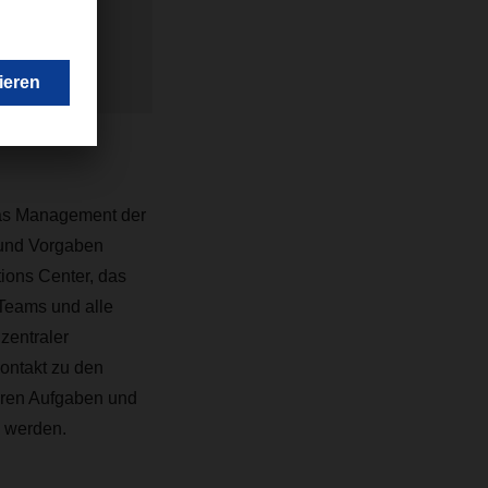
SER
 das Management der
 und Vorgaben
tions Center, das
-Teams und alle
zentraler
ontakt zu den
ihren Aufgaben und
u werden.