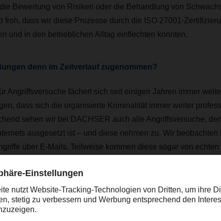
die Bewertung von Risiken oder die Behandlung von Schwachst
d froh, dass wir diese Prozesse durch die ISO 27001-Zertifizieru
ten und in den betrieblichen Alltag einflechten konnten.
dungen denn im Zeitverlauf zugenommen?
r Angriffsversuche fächert sich seit einigen Jahren immer weiter
gen, dass sich die organisierte Kriminalität immer weiter professi
hend sehen wir bei DACHSER auch alle Angriffsversuche, dene
nternets ausgesetzt ist – und diese nehmen zu. Wir beobachten
ngriffe über E-Mails. Teilweise kommen diese sogar von echten
e erfolgreich angegriffen wurden.