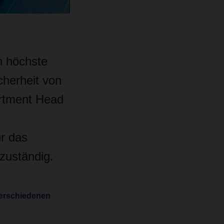
 höchste
cherheit von
artment Head
ür das
zuständig.
 verschiedenen