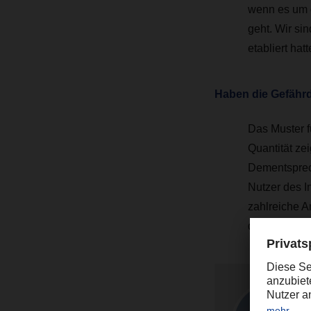
wenn es um 
geht. Wir sin
etabliert hat
Haben die Gefähr
Das Muster fü
Quantität zei
Dementsprec
Nutzer des I
zahlreiche A
deren System