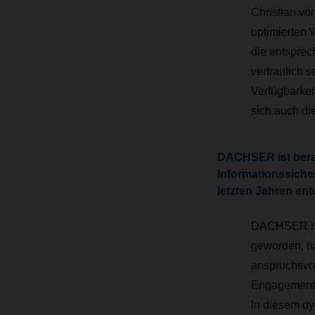
Christian vo
optimierten 
die entsprec
vertraulich 
Verfügbarkeit
sich auch di
DACHSER ist berei
Informationssicherh
letzten Jahren ent
DACHSER ist 
geworden, ha
anspruchsvol
Engagement 
In diesem dy