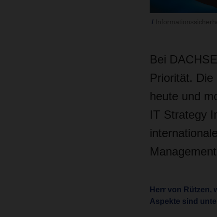
Informationssicherhe
Bei DACHSER
Priorität. Di
heute und mo
IT Strategy 
international
Management d
Herr von Rützen, w
Aspekte sind unte