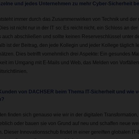
nzelne und jedes Unternehmen zu mehr Cyber-Sicherheit be
ntsteht immer durch das Zusammenwirken von Technik und der r
es ist nicht nur in der IT so: Es reicht nicht, ein Schloss an d
auch abschließen und sollte keinen Reserveschlüssel unter d
b ist der Beitrag, den jede Kollegin und jeder Kollege täglich le
ätzen. Dies betrifft vornehmlich drei Aspekte: Ein gesundes Ma
eit im Umgang mit E-Mails und Web, das Melden von Vorfällen
tsrichtlinien.
 Kunden von DACHSER beim Thema IT-Sicherheit und wie v
n?
n finden sich genauso wie wir in der digitalen Transformation, e
blich oder bauen sie von Grund auf neu und schaffen neue we
n. Dieser Innovationsschub findet in einer gereiften globalen IT-