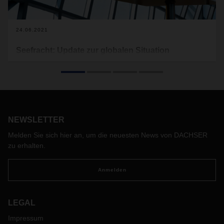
24.06.2021
Seefracht: Update zur globalen Situation
Aufgrund der anhaltenden Störungen des Seefrachtmarktes
beeinflussen die Nachwirkungen (Containerknappheit und
häufige Hafenüberlastungen) weiterhin die globalen
Lieferketten. Nachfolgend geben wir Ihnen ein Update zu
allen Entwicklungen, um mögliche Beeinträchtigungen für Ihr
Unternehmen zu minimieren.
NEWSLETTER
Melden Sie sich hier an, um die neuesten News von DACHSER
zu erhalten.
Anmelden
LEGAL
Impressum