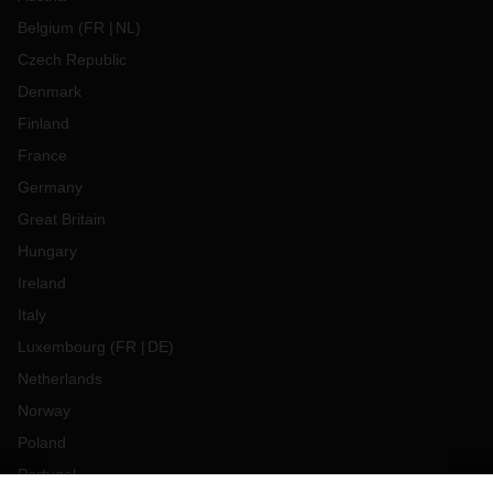
Belgium
(
FR
NL
)
Czech Republic
Denmark
Finland
France
Germany
Great Britain
Hungary
Ireland
Italy
Luxembourg
(
FR
DE
)
Netherlands
Norway
Poland
Portugal