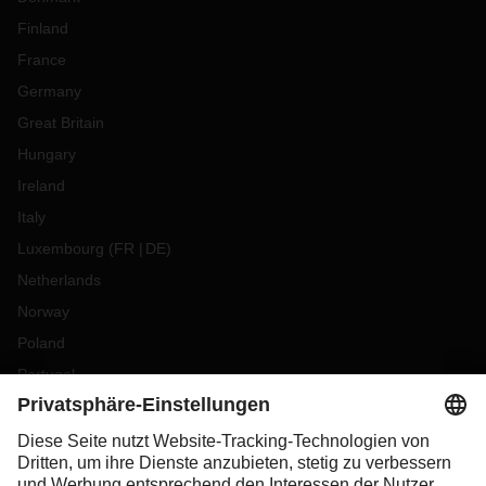
Finland
France
Germany
Great Britain
Hungary
Ireland
Italy
Luxembourg
(
FR
DE
)
Netherlands
Norway
Poland
Portugal
Romania
Slovakia
Spain