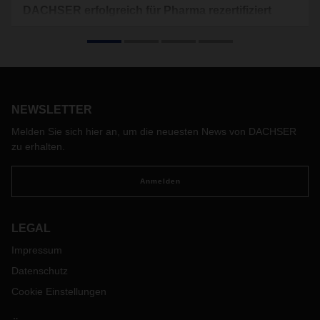
DACHSER erfolgreich für Pharma rezertifiziert
DACHSER hat Ende Mai für seine beiden indischen
Flughafenstandorte Hyderabad und Mumbai die IATA-
Zertifizerung "Center of Excellence for Independent
Validators in Pharmaceutical Logistics" (CEIV Pharma) für
den Transport von Life Science- und Healthcare-Produkten
erneuert.
NEWSLETTER
Melden Sie sich hier an, um die neuesten News von DACHSER
zu erhalten.
Anmelden
LEGAL
Impressum
Datenschutz
Cookie Einstellungen