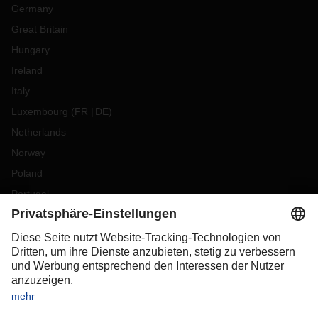
Germany
Great Britain
Hungary
Ireland
Italy
Luxembourg
(
FR
DE
)
Netherlands
Norway
Poland
Portugal
Romania
Slovakia
Spain
Sweden
Switzerland
(
DE
FR
)
Turkey