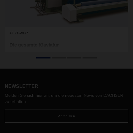
13.06.2017
Die gesamte Klaviatur
30 Zielländer, Produkte wie 12 Tonnen schwere
Webmaschinen inklusive ihrer Ersatzteile und einer, der das
Ganze koordiniert: Hier die Supply Chain-Geschichte von
Lindauer DORNIER GmbH und DACHSER.
NEWSLETTER
Melden Sie sich hier an, um die neuesten News von DACHSER
zu erhalten.
Anmelden