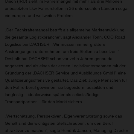
Union (IRU) sieht im Fahrermangel mit mehr als drei Millionen
unbesetzten Lkw-Fahrerstellen in 36 untersuchten Ländern sogar
ein europa- und weltweites Problem.
„Der Fachkräftemangel betrifft als allgemeine Marktentwicklung
die gesamte Logistikbranche“, sagt Alexander Tonn, COO Road
Logistics bei DACHSER. „Wir müssen immer größere
Anstrengungen unternehmen, um freie Stellen zu besetzen.“
Deshalb hat DACHSER schon vor zehn Jahren genau da
angesetzt und als eines der ersten Logistikunternehmen mit der
Gründung der „DACHSER Service und Ausbildungs GmbH“ eine
Qualifizierungsoffensive gestartet. Das Ziel: Junge Menschen für
den Fahrerberuf gewinnen, sie begeistern, ausbilden und
langfristig – idealerweise später als selbstständige
Transportpartner – für den Markt sichern.
„Wertschätzung, Perspektiven, Eigenverantwortung sowie das
Gehalt sind die wichtigsten Stellschrauben, um den Beruf
attraktiver zu machen“, sagte Hendrik Jansen, Managing Director