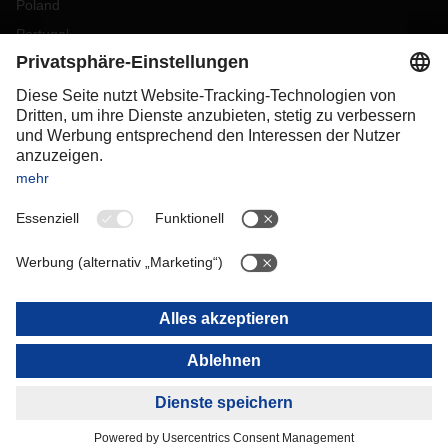
Poland
Portugal
Romania
Slovakia
Spain
Sweden
Switzerland
(
DE
FR
)
Turkey
OCEANIA
Australia
New Zealand