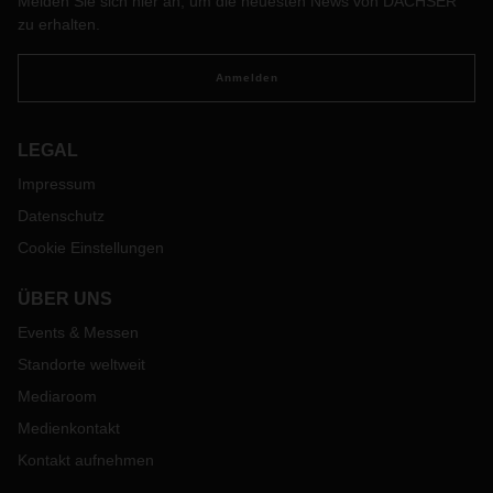
Melden Sie sich hier an, um die neuesten News von DACHSER
Berufskraftfahrern und -fahrerinnen in Deutschland.
zu erhalten.
Anmelden
LEGAL
Impressum
Datenschutz
Cookie Einstellungen
ÜBER UNS
Events & Messen
Standorte weltweit
Mediaroom
Medienkontakt
Kontakt aufnehmen