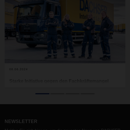
06.06.2024
Starke Initiative gegen den Fachkräftemangel
Der Fahrer- und Fachkräftemangel beschäftigt die
Wirtschaft und insbesondere die Logistik. Er gilt als einer der
kritischen Engpassfaktoren für künftiges Wachstum. Mit der
DACHSER Service und Ausbildungs GmbH hat der
Logistikdienstleister vor zehn Jahren eine nachhaltige
Qualifizierungsoffensive ins Leben gerufen. Mittlerweile ist
NEWSLETTER
DACHSER einer der größten Ausbilder von