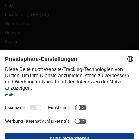
Italy
Luxembourg
(
FR
DE
)
Netherlands
Norway
Poland
Portugal
Romania
Slovakia
Spain
Sweden
Switzerland
(
DE
FR
)
Turkey
OCEANIA
Australia