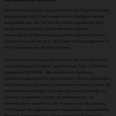
Darüber hinaus wird das Stückgutterminal von Beginn an mit der
preisgekrönten @ILO-Technologie für den Stückgutumschlag
ausgestattet sein. Der mit dem Deutschen Logistikpreis 2023
ausgezeichnete Digitale Zwilling eliminiert manuelle
Scanvorgänge im Wareneingang, beschleunigt damit einzelne
Handling-Prozesse um bis zu 30 Prozent und sorgt allgemein für
mehr Transparenz im Stückgut-Terminal.
„Mit dem Standort in Ingolstadt verdichten wir unser deutsches
und europäisches Netzwerk“, sagt Alexander Tonn, COO Road
Logistics bei DACHSER. „Wir investieren fortlaufend in
zusätzliche Kapazitäten für unsere Kunden. Denn Zuverlässigkeit
und Qualität sind vor allem in wirtschaftlich unsicheren Zeiten die
entscheidenden Faktoren, um in der Stückgutlogistik weiter zu
wachsen. In Ingolstadt entsteht ein hochmoderner und
zukunftssicherer Standort für den Transport und die Lagerung
von Stückgut, der optimal in unser europäisches und weltweites
Netzwerk eingebunden ist – davon werden die Kunden von