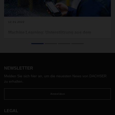
12.01.2022
Machine Learning: Unterstützung aus dem
Datenkosmos
Die Digitalisierung macht die Arbeit in der Logistik leichter
und effizienter. Waren- und Datenströme fließen dabei
zusammen und schaffen Qualität und Transparenz über alle
Prozessschritte hinweg. Mit Machine Learning analysiert und
NEWSLETTER
nutzt DACHSER die Daten aus dem operativen
Tagesgeschäft und öffnet so neue Horizonte für intelligente
Melden Sie sich hier an, um die neuesten News von DACHSER
Logistiklösungen mit Mehrwert.
zu erhalten.
Anmelden
LEGAL