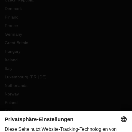
Czech Republic
Denmark
Finland
France
Germany
Great Britain
Hungary
Ireland
Italy
Luxembourg
(
FR
DE
)
Netherlands
Norway
Poland
Portugal
Romania
Slovakia