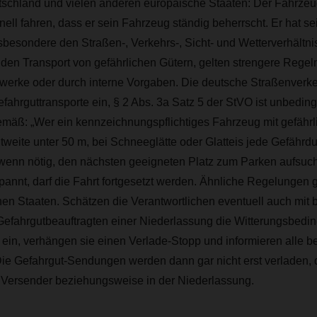
utschland und vielen anderen europäische Staaten:
Der Fahrzeug
nell fahren, dass er sein Fahrzeug ständig beherrscht. Er hat se
sbesondere den Straßen-, Verkehrs-, Sicht- und Wetterverhältn
den Transport von gefährlichen Gütern, gelten strengere Regeln
werke oder durch interne Vorgaben. Die deutsche Straßenverk
efahrguttransporte ein, § 2 Abs. 3a Satz 5 der StVO ist unbeding
emäß: „Wer ein kennzeichnungspflichtiges Fahrzeug mit gefährli
tweite unter 50 m, bei Schneeglätte oder Glatteis jede Gefährd
wenn nötig, den nächsten geeigneten Platz zum Parken aufsuc
pannt, darf die Fahrt fortgesetzt werden. Ähnliche Regelungen g
en Staaten. Schätzen die Verantwortlichen eventuell auch mit 
Gefahrgutbeauftragten einer Niederlassung die Witterungsbedi
ein, verhängen sie einen Verlade-Stopp und informieren alle be
ie Gefahrgut-Sendungen werden dann gar nicht erst verladen, d
m Versender beziehungsweise in der Niederlassung.