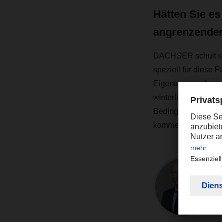
Hätten Sie e
angrenzenden
DACHSER schult sei
speziell für diese 
Eigentums anderer g
winterlichen Straß
Bedingungen den Lk
kommen.