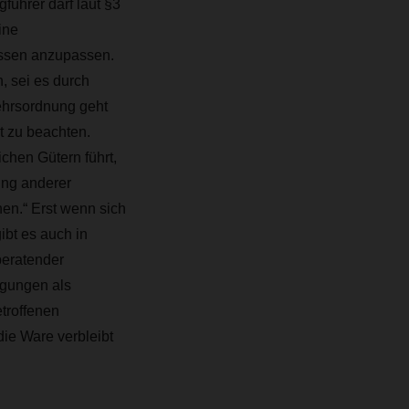
führer darf laut §3
ine
issen anzupassen.
, sei es durch
ehrsordnung geht
t zu beachten.
chen Gütern führt,
ung anderer
hen.“
Erst wenn sich
ibt es auch in
beratender
ngungen als
troffenen
ie Ware verbleibt