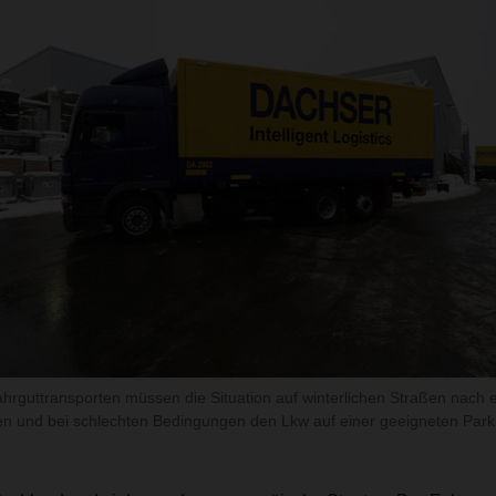
ahrguttransporten müssen die Situation auf winterlichen Straßen nac
len und bei schlechten Bedingungen den Lkw auf einer geeigneten Parkm