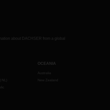
formation about DACHSER from a global
OCEANIA
Australia
NL
)
New Zealand
lic