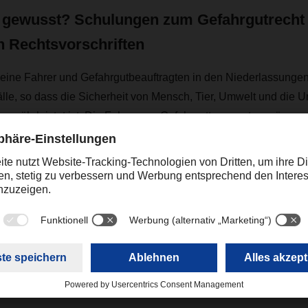
s gewusst? Schulungen zum Gefahrgutrecht
 Rechtsvorschriften
ne Fahrer und Gefahrgutbeauftragten in den Niederlassunge
Fälle, so dass die Sicherheit von Mensch, Tier, Umwelt und die U
ewährleistet ist. D
ie Fahrer von Gefahrguttransporten müssen d
en nach eigenem Ermessen selbstständig beurteilen und bei sch
w auf einer geeigneten Parkmöglichkeit abstellen. So kann der
Kontakt
Christian Weber
+49 831 5916-1425
Corporate Public Relations
christian.weber@dachser.