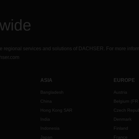
dwide
r the regional services and solutions of DACHSER. For more in
hser.com
ASIA
EUROPE
Bangladesh
Austria
China
Belgium
(
FR
Hong Kong SAR
Czech Repub
India
Denmark
Indonesia
Finland
Japan
France