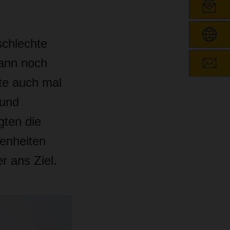
schlechte
dann noch
te auch mal
 und
gten die
enheiten
 ans Ziel.