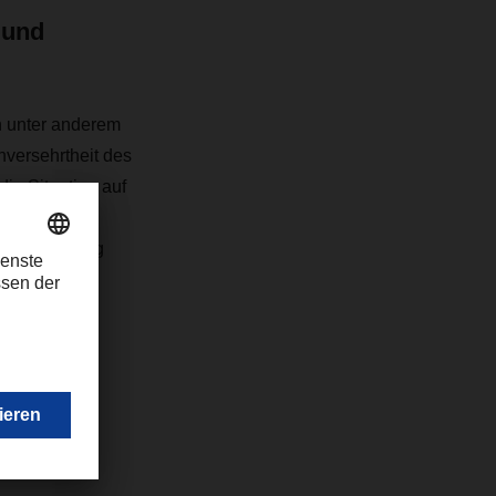
 und
n unter anderem
nversehrtheit des
ie Situation auf
lechten
 Winter ruhig
com