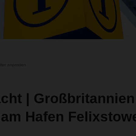
ilter anpassen
cht | Großbritannien
 am Hafen Felixstow