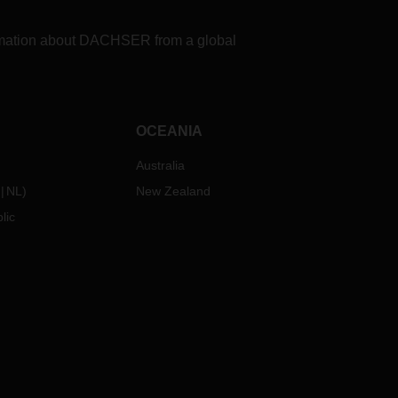
formation about DACHSER from a global
OCEANIA
Australia
NL
)
New Zealand
lic