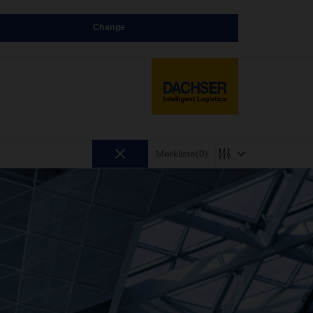
Change
Merkliste
(0)