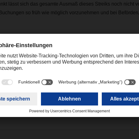
nkt lässt sich das gesamte Ausmaß dieses Streiks noch nicht v
Buchungen so früh wie möglich vorzunehmen und bei Beförder
e Fragen haben, wenden Sie sich bitte gerne an Ihren gewoh
 Informationen zu Ihrer Sendung zu erhalten.
ing
online.promotions@dachser.com