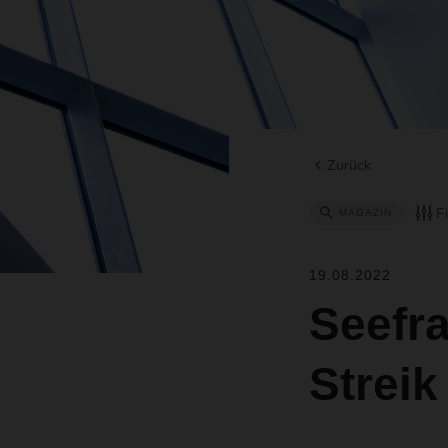
Zurück
F
MAGAZIN
19.08.2022
Seefra
Streik