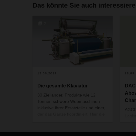
Das könnte Sie auch interessier
2
13.06.2017
28.09
Die gesamte Klaviatur
DAC
Abo
30 Zielländer, Produkte wie 12
Cha
Tonnen schwere Webmaschinen
inklusive ihrer Ersatzteile und einer,
AGCO 
der das Ganze koordiniert: Hier die
Logis
Supply Chain-Geschichte von
Spitz
Lindauer DORNIER GmbH und
Innov
DACHSER.
Wachs