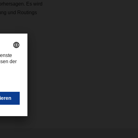
orhersagen. Es wird
ung und Routings
nten DACHSER