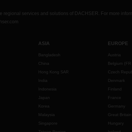
r the regional services and solutions of DACHSER. For more in
hser.com
ASIA
EUROPE
Bangladesh
Austria
China
Belgium
(
FR
Hong Kong SAR
Czech Repub
India
Denmark
Indonesia
Finland
Japan
France
Korea
Germany
Malaysia
Great Britain
Singapore
Hungary
Taiwan Region
Ireland