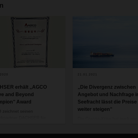
en
.2020
21.01.2021
HSER erhält „AGCO
„Die Divergenz zwischen
ve and Beyond
Angebot und Nachfrage i
mpion“ Award
Seefracht lässt die Preise
weiter steigen“
zeichnet seinen
tikpartner DACHSER für
Die Corona-Krise hat auch vor
enleistungen in den Bereichen
Seefrachtbranche nicht Halt
ation, Service, globales
gemacht. Knappe Kapazitäten,
tum und Kosteneffizienz aus.