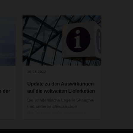
10.05.2022
Update zu den Auswirkungen
n der
auf die weltweiten Lieferketten
Die pandemische Lage in Shanghai
und anderen chinesischen
Großstädten bleibt angespannt.
 der
Dadurch ergeben sich weiterhin
Auswirkungen auf globale
Lieferketten im Luft-, See- und