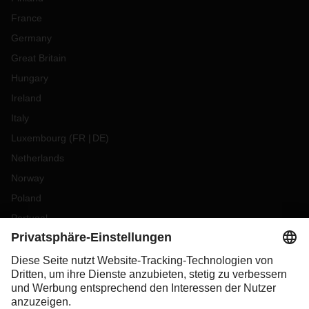
France
Germany
Great Britain
Hungary
Ireland
Italy
Luxembourg
(
FR
DE
)
Netherlands
Norway
Poland
Portugal
Romania
Slovakia
Spain
Sweden