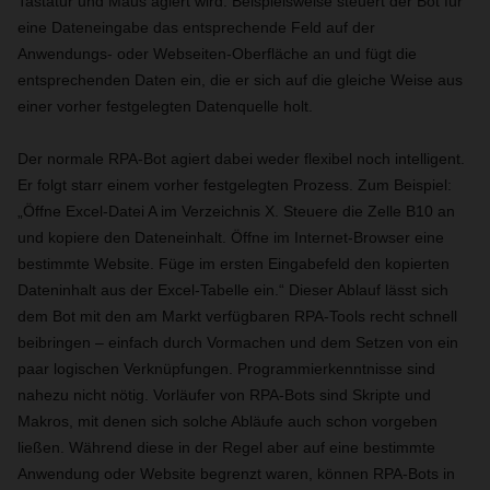
Tastatur und Maus agiert wird. Beispielsweise steuert der Bot für
eine Dateneingabe das entsprechende Feld auf der
Anwendungs- oder Webseiten-Oberfläche an und fügt die
entsprechenden Daten ein, die er sich auf die gleiche Weise aus
einer vorher festgelegten Datenquelle holt.
Der normale RPA-Bot agiert dabei weder flexibel noch intelligent.
Er folgt starr einem vorher festgelegten Prozess. Zum Beispiel:
„Öffne Excel-Datei A im Verzeichnis X. Steuere die Zelle B10 an
und kopiere den Dateneinhalt. Öffne im Internet-Browser eine
bestimmte Website. Füge im ersten Eingabefeld den kopierten
Dateninhalt aus der Excel-Tabelle ein.“ Dieser Ablauf lässt sich
dem Bot mit den am Markt verfügbaren RPA-Tools recht schnell
beibringen – einfach durch Vormachen und dem Setzen von ein
paar logischen Verknüpfungen. Programmierkenntnisse sind
nahezu nicht nötig. Vorläufer von RPA-Bots sind Skripte und
Makros, mit denen sich solche Abläufe auch schon vorgeben
ließen. Während diese in der Regel aber auf eine bestimmte
Anwendung oder Website begrenzt waren, können RPA-Bots in