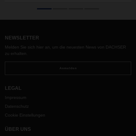
und Partner – Handlungsempfehlungen
Kunden und Partner von DACHSER erhalten derzeit gehäuft
gefälschte E-Mails, sogenannte Phishing-Mails, im Namen
des Logistikdienstleisters. Darin versuchen die Betrüger per
angehängter PDF-Datei, die als DACHSER Formular
NEWSLETTER
gekennzeichnet ist, gezielt Informationen von Kunden
abzugreifen.
Melden Sie sich hier an, um die neuesten News von DACHSER
zu erhalten.
Anmelden
LEGAL
Impressum
Datenschutz
Cookie Einstellungen
ÜBER UNS